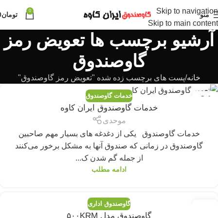
Skip to navigation
0
منو
تومان
0
Skip to main content
آرشیو برچسب ها تعویض رمز
گاوصندوق
خانه
پست های برچسب زده شده "تعویض رمز گاوصندوق"
خدمات گاوصندوق
24
خدمات گاوصندوق ایران کاوه
جولای
موحدی
خدمات گاوصندوق یکی از دغدغه های بسیار مهم صاحبین
گاوصندوق در زمانی که صندوق آنها به مشکل برخور می‌کنند
از جمله گم شدن ک...
ادامه مطلب
گاوصندوق اداری
26
گاوصندوق مدل ۵۰۰KRM
اکتبر