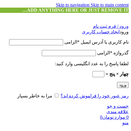
Skip to navigation
Skip to main content
ADD ANYTHING HERE OR JUST REMOVE IT…
ورود / فرم ثبت نام
ورود
ایجاد حساب کاربری
نام کاربری یا آدرس ایمیل
*
الزامی
گذرواژه
*
الزامی
لطفا پاسخ را به عدد انگلیسی وارد کنید:
چهار × پنج =
ورود
رمز عبور خود را فراموش کرده اید؟
مرا به خاطر بسپار
جست و جو
علاقه مندی
0
موارد
تومان
0
منو