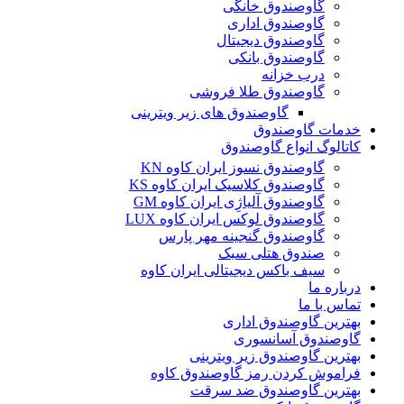
گاوصندوق خانگی
گاوصندوق اداری
گاوصندوق دیجیتال
گاوصندوق بانکی
درب خزانه
گاوصندوق طلا فروشی
گاوصندوق های زیر ویترینی
خدمات گاوصندوق
کاتالوگ انواع گاوصندوق
گاوصندوق نسوز ایران کاوه KN
گاوصندوق کلاسیک ایران کاوه KS
گاوصندوق آلیاژِی ایران کاوه GM
گاوصندوق لوکس ایران کاوه LUX
گاوصندوق گنجینه مهر پارس
صندوق هتلی سبک
سیف باکس دیجیتالی ایران کاوه
درباره ما
تماس با ما
بهترین گاوصندوق اداری
گاوصندوق آسانسوری
بهترین گاوصندوق زیر ویترینی
فراموش کردن رمز گاوصندوق کاوه
بهترین گاوصندوق ضد سرقت