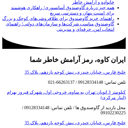
خانواده و آرامش خاطر
همه چیز درباره گاوصندوق آسانسوری؛ راهکاری هوشمند
برای امنیت پنهان و دسترسی سریع
راهنمای خرید گاوصندوق برای طلافروشی‌های کوچک و بزرگ
گاوصندوق مناسب شرکت‌ها و سازمان‌های دولتی؛ راهنمای
انتخاب امن، حرفه‌ای و مدیریتی
ایران کاوه، رمز آرامش خاطر شما
خلیج فارس، خیابان حیدری، نبش کوچه یازدهم، پلاک 35
تلفن تماس: 09128334148 / 66263137-021
کیلومتر 3 اتوبان تهران به ساوه، خروجی اول، شهرک فیروز بهرام
(انبار مرکزی)
محل بازدید از گاوصندوق ها / تلفن تماس: 09128334148 /
09102230225
خلیج فارس، خیابان حیدری، نبش کوچه یازدهم، پلاک 35