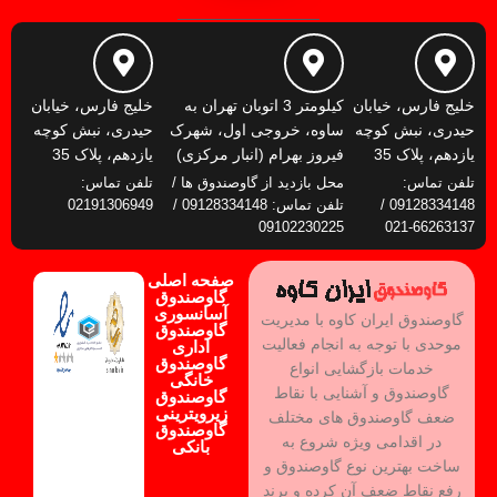
خلیج فارس، خیابان
کیلومتر 3 اتوبان تهران به
خلیج فارس، خیابان
حیدری، نبش کوچه
ساوه، خروجی اول، شهرک
حیدری، نبش کوچه
یازدهم، پلاک 35
فیروز بهرام (انبار مرکزی)
یازدهم، پلاک 35
تلفن تماس:
محل بازدید از گاوصندوق ها /
تلفن تماس:
09128334148 /
تلفن تماس: 09128334148 /
02191306949
09102230225
66263137-021
صفحه اصلی
گاوصندوق
آسانسوری
گاوصندوق ایران کاوه با مدیریت
گاوصندوق
موحدی با توجه به انجام فعالیت
اداری
گاوصندوق
خدمات بازگشایی انواع
خانگی
گاوصندوق و آشنایی با نقاط
گاوصندوق
زیرویترینی
ضعف گاوصندوق های مختلف
گاوصندوق
در اقدامی ویژه شروع به
بانکی
ساخت بهترین نوع گاوصندوق و
رفع نقاط ضعف آن کرده و برند