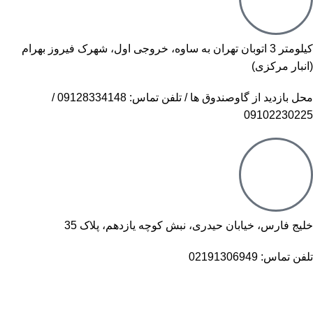
کیلومتر 3 اتوبان تهران به ساوه، خروجی اول، شهرک فیروز بهرام
(انبار مرکزی)
محل بازدید از گاوصندوق ها / تلفن تماس: 09128334148 /
09102230225
خلیج فارس، خیابان حیدری، نبش کوچه یازدهم، پلاک 35
تلفن تماس: 02191306949