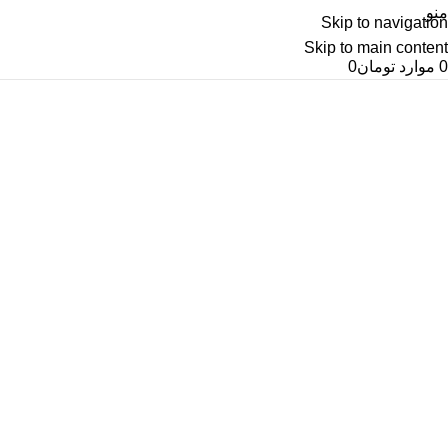
منو
Skip to navigation
Skip to main content
0
موارد
تومان
0
آرشیو برچسب ها خدمات پس ازفروش
گاوصندوق کاوه
خانه
پست های برچسب زده شده "خدمات پس ازفروش گاوصندوق
کاوه"