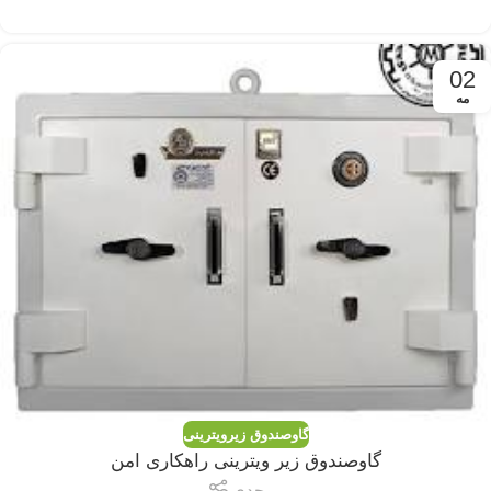
02
مه
گاوصندوق زیرویترینی
گاوصندوق زیر ویترینی راهکاری امن
موحدی