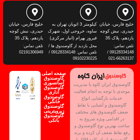
خلیج فارس، خیابان
کیلومتر 3 اتوبان تهران به
خلیج فارس، خیابان
حیدری، نبش کوچه
ساوه، خروجی اول، شهرک
حیدری، نبش کوچه
یازدهم، پلاک 35
فیروز بهرام (انبار مرکزی)
یازدهم، پلاک 35
تلفن تماس:
محل بازدید از گاوصندوق ها /
تلفن تماس:
09128334148 /
تلفن تماس: 09128334148 /
02191306949
09102230225
66263137-021
صفحه اصلی
گاوصندوق
آسانسوری
گاوصندوق ایران کاوه با مدیریت
گاوصندوق
موحدی با توجه به انجام فعالیت
اداری
گاوصندوق
خدمات بازگشایی انواع
خانگی
گاوصندوق و آشنایی با نقاط
گاوصندوق
زیرویترینی
ضعف گاوصندوق های مختلف
گاوصندوق
در اقدامی ویژه شروع به
بانکی
ساخت بهترین نوع گاوصندوق و
رفع نقاط ضعف آن کرده و برند
گاوصندوق ایران کاوه GM را