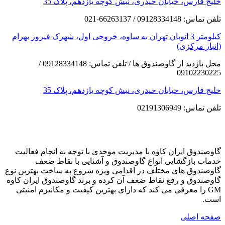
خلیج فارس، خیابان حیدری، نبش کوچه یازدهم، پلاک 35
تلفن تماس: 09128334148 / 66263137-021
کیلومتر 3 اتوبان تهران به ساوه، خروجی اول، شهرک فیروز بهرام
(انبار مرکزی)
محل بازدید از گاوصندوق ها / تلفن تماس: 09128334148 /
09102230225
خلیج فارس، خیابان حیدری، نبش کوچه یازدهم، پلاک 35
تلفن تماس: 02191306949
گاوصندوق ایران کاوه با مدیریت موحدی با توجه به انجام فعالیت
خدمات بازگشایی انواع گاوصندوق و آشنایی با نقاط ضعف
گاوصندوق های مختلف در اقدامی ویژه شروع به ساخت بهترین نوع
گاوصندوق و رفع نقاط ضعف آن کرده و برند گاوصندوق ایران کاوه
GM را معرفی می کند که دارای بهترین کیفیت و مکانیزم امنیتی
است.
صفحه اصلی