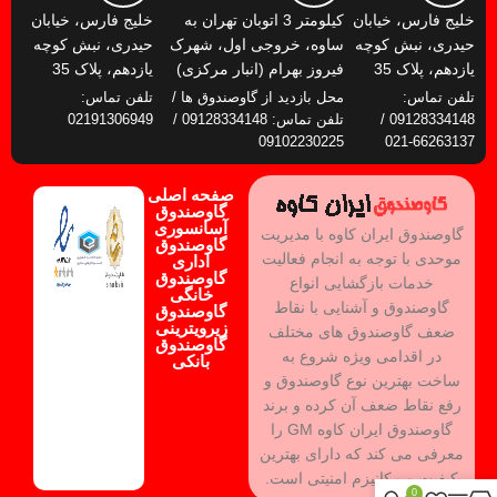
خلیج فارس، خیابان
کیلومتر 3 اتوبان تهران به
خلیج فارس، خیابان
حیدری، نبش کوچه
ساوه، خروجی اول، شهرک
حیدری، نبش کوچه
یازدهم، پلاک 35
فیروز بهرام (انبار مرکزی)
یازدهم، پلاک 35
تلفن تماس:
محل بازدید از گاوصندوق ها /
تلفن تماس:
09128334148 /
تلفن تماس: 09128334148 /
02191306949
09102230225
66263137-021
صفحه اصلی
گاوصندوق
آسانسوری
گاوصندوق ایران کاوه با مدیریت
گاوصندوق
موحدی با توجه به انجام فعالیت
اداری
گاوصندوق
خدمات بازگشایی انواع
خانگی
گاوصندوق و آشنایی با نقاط
گاوصندوق
زیرویترینی
ضعف گاوصندوق های مختلف
گاوصندوق
در اقدامی ویژه شروع به
بانکی
ساخت بهترین نوع گاوصندوق و
رفع نقاط ضعف آن کرده و برند
گاوصندوق ایران کاوه GM را
معرفی می کند که دارای بهترین
کیفیت و مکانیزم امنیتی است.
0