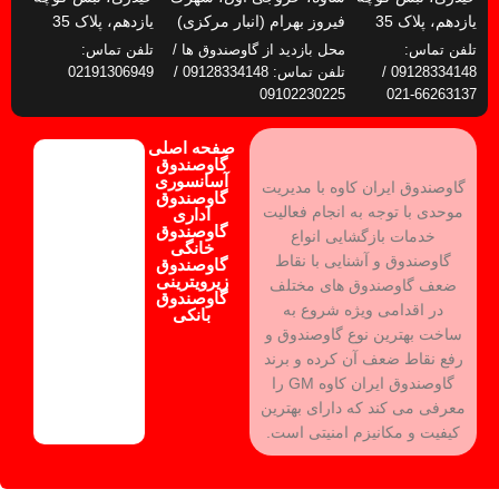
یازدهم، پلاک 35
فیروز بهرام (انبار مرکزی)
یازدهم، پلاک 35
تلفن تماس:
محل بازدید از گاوصندوق ها /
تلفن تماس:
09128334148 /
تلفن تماس: 09128334148 /
02191306949
09102230225
66263137-021
صفحه اصلی
گاوصندوق
آسانسوری
گاوصندوق ایران کاوه با مدیریت
گاوصندوق
موحدی با توجه به انجام فعالیت
اداری
گاوصندوق
خدمات بازگشایی انواع
خانگی
گاوصندوق و آشنایی با نقاط
گاوصندوق
زیرویترینی
ضعف گاوصندوق های مختلف
گاوصندوق
در اقدامی ویژه شروع به
بانکی
ساخت بهترین نوع گاوصندوق و
رفع نقاط ضعف آن کرده و برند
گاوصندوق ایران کاوه GM را
معرفی می کند که دارای بهترین
کیفیت و مکانیزم امنیتی است.