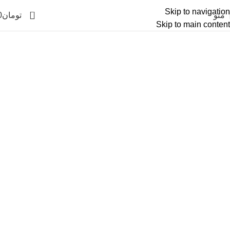
Skip to navigation
0
منو
تومان
0
Skip to main content
آرشیو برچسب ها درب خزانه شیراز
خانه
پست های برچسب زده شده "درب خزانه شیراز"