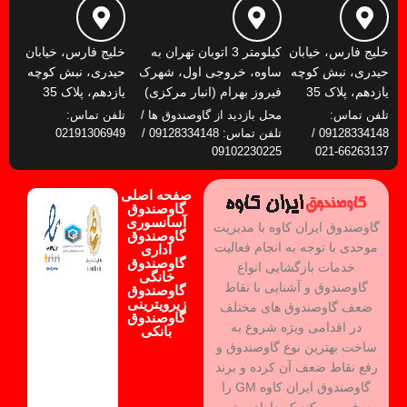
خلیج فارس، خیابان
کیلومتر 3 اتوبان تهران به
خلیج فارس، خیابان
حیدری، نبش کوچه
ساوه، خروجی اول، شهرک
حیدری، نبش کوچه
یازدهم، پلاک 35
فیروز بهرام (انبار مرکزی)
یازدهم، پلاک 35
تلفن تماس:
محل بازدید از گاوصندوق ها /
تلفن تماس:
09128334148 /
تلفن تماس: 09128334148 /
02191306949
09102230225
66263137-021
صفحه اصلی
گاوصندوق
آسانسوری
گاوصندوق ایران کاوه با مدیریت
گاوصندوق
موحدی با توجه به انجام فعالیت
اداری
گاوصندوق
خدمات بازگشایی انواع
خانگی
گاوصندوق و آشنایی با نقاط
گاوصندوق
زیرویترینی
ضعف گاوصندوق های مختلف
گاوصندوق
در اقدامی ویژه شروع به
بانکی
ساخت بهترین نوع گاوصندوق و
رفع نقاط ضعف آن کرده و برند
گاوصندوق ایران کاوه GM را