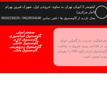
کیلومتر 3 اتوبان تهران به ساوه، خروجی اول، شهرک فیروز بهرام
(انبار مرکزی)
محل بازدید از گاوصندوق ها / تلفن تماس: 09128334148 / 09102230225
صفحه اصلی
گاوصندوق آسانسوری
گاوصندوق اداری
جام فعالیت خدمات بازگشایی انواع
گاوصندوق خانگی
ف در اقدامی ویژه شروع به ساخت
گاوصندوق زیرویترینی
گاوصندوق بانکی
بهترین نوع گاوصندوق و رفع نقاط ضعف آن کرده و برند گاوصندوق ایران کاوه GM را معرفی
نیزم امنیتی است.