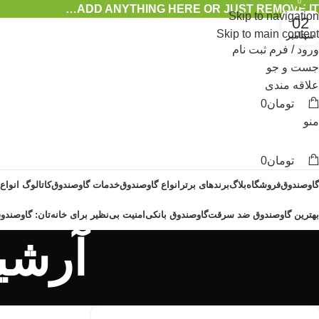
0
0
ADD ANYTHING HERE OR JUST REMOVE IT…
Skip to navigation
02
Skip to main content
سپتامبر
ورود / فرم ثبت نام
جست و جو
علاقه مندی
تومان
0
منو
تومان
0
گاوصندوق
فروشگاه
بلاگ
برندهای برتر
انواع گاوصندوق
خدمات گاوصندوق
کاتالوگ انواع
بهترین گاوصندوق ضد سرقت
گاوصندوق بانکی
امنیت بی‌نظیر برای خانه‌تان: گاوصندوق
آرشی