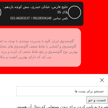
خلیج فارس، خیابان حیدری، نبش کوچه یازدهم،
پلاک 35
تلفن تماس: 09128334148 / 66263137-021
گاوصندوق ایران کاوه با مدیریت موحدی با توجه به ان
گاوصندوق و آشنایی با نقاط ضعف گاوصندوق های مختل
می کند که دارای بهترین کیفیت و مکا
جست و جو
شروع به تایپ کردن برای دیدن پستهایی که دنبال آن هستید.