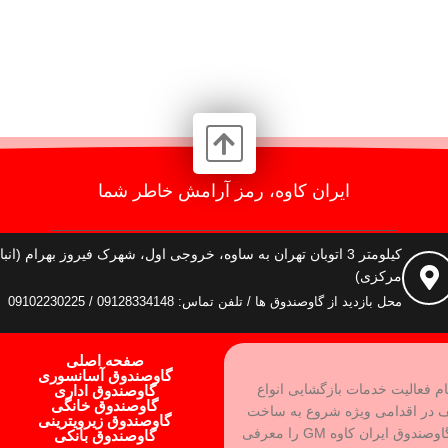
ایران کاوه، رمز آرامش خاطر شما
کیلومتر 3 اتوبان تهران به ساوه، خروجی اول، شهرک فیروز بهرام (انبا
مرکزی)
محل بازدید از گاوصندوق ها / تلفن تماس: 09128334148 / 09102230225
صفحه اصلی
گاوصندوق آسانسوری
ام فعالیت خدمات بازگشایی انواع
گاوصندوق اداری
گاوصندوق خانگی
ف در اقدامی ویژه شروع به ساخت
گاوصندوق زیرویترینی
بهترین نوع گاوصندوق و رفع نقاط ضعف آن کرده و برند گاوصندوق ایران کاوه GM را معرفی
گاوصندوق بانکی