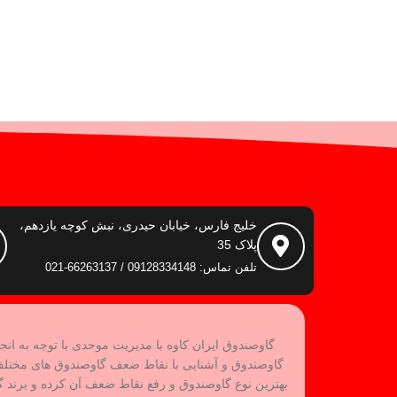
خلیج فارس، خیابان حیدری، نبش کوچه یازدهم،
پلاک 35
تلفن تماس: 09128334148 / 66263137-021
گاوصندوق ایران کاوه با مدیریت موحدی با توجه به انج
گاوصندوق و آشنایی با نقاط ضعف گاوصندوق های مختل