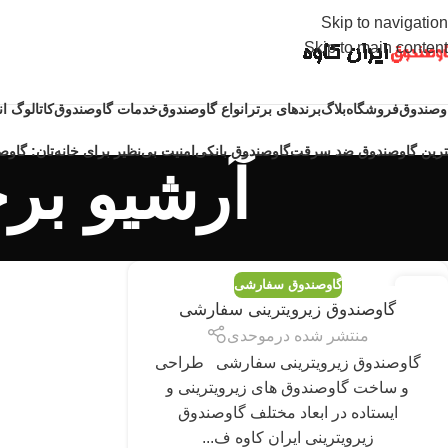
Skip to navigation
Skip to main content
وصندوق
فروشگاه
بلاگ
برندهای برتر
انواع گاوصندوق
خدمات گاوصندوق
کاتالوگ ا
ترین گاوصندوق ضد سرقت
گاوصندوق بانکی
امنیت بی‌نظیر برای خانه‌تان: گاوصن
آرشیو بر
گاوصندوق سفارشی
04
گاوصندوق زیرویترینی سفارشی
مه
منتشر شده در
موحدی
گاوصندوق زیرویترینی سفارشی طراحی
و ساخت گاوصندوق های زیرویترینی و
ایستاده در ابعاد مختلف گاوصندوق
زیرویترینی ایران کاوه ف...