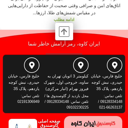
اتاق‌های امن و صرافی وقتی صحبت از حفاظت از دارایی‌هایی
در مقیاس شمش‌های طلا، ارزها...
ادامه مطلب
ایران کاوه، رمز آرامش خاطر شما
خلیج فارس، خیابان
کیلومتر 3 اتوبان تهران به
خلیج فارس، خیابان
حیدری، نبش کوچه
ساوه، خروجی اول، شهرک
حیدری، نبش کوچه
یازدهم، پلاک 35
فیروز بهرام (انبار مرکزی)
یازدهم، پلاک 35
تلفن تماس:
محل بازدید از گاوصندوق ها /
تلفن تماس:
09128334148 /
تلفن تماس: 09128334148 /
02191306949
09102230225
66263137-021
صفحه اصلی
گاوصندوق