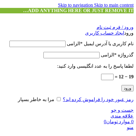
Skip to navigation
Skip to main content
ADD ANYTHING HERE OR JUST REMOVE IT…
ورود / فرم ثبت نام
ورود
ایجاد حساب کاربری
نام کاربری یا آدرس ایمیل
*
الزامی
گذرواژه
*
الزامی
لطفا پاسخ را به عدد انگلیسی وارد کنید:
19 − 12 =
ورود
رمز عبور خود را فراموش کرده اید؟
مرا به خاطر بسپار
جست و جو
علاقه مندی
0
موارد
تومان
0
منو