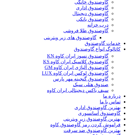
گاوصندوق خانگی
گاوصندوق اداری
گاوصندوق دیجیتال
گاوصندوق بانکی
درب خزانه
گاوصندوق طلا فروشی
گاوصندوق های زیر ویترینی
خدمات گاوصندوق
کاتالوگ انواع گاوصندوق
گاوصندوق نسوز ایران کاوه KN
گاوصندوق کلاسیک ایران کاوه KS
گاوصندوق آلیاژِی ایران کاوه GM
گاوصندوق لوکس ایران کاوه LUX
گاوصندوق گنجینه مهر پارس
صندوق هتلی سبک
سیف باکس دیجیتالی ایران کاوه
درباره ما
تماس با ما
بهترین گاوصندوق اداری
گاوصندوق آسانسوری
بهترین گاوصندوق زیر ویترینی
فراموش کردن رمز گاوصندوق کاوه
بهترین گاوصندوق ضد سرقت