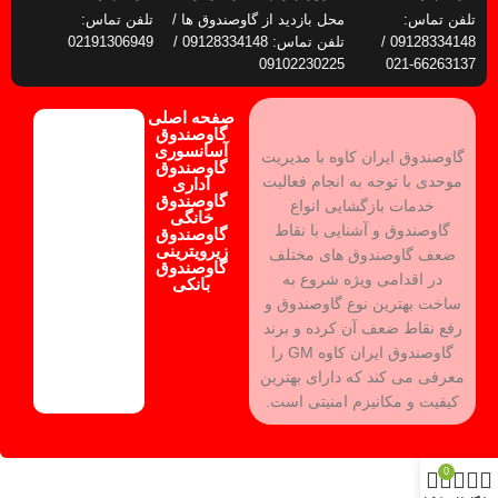
تلفن تماس:
محل بازدید از گاوصندوق ها /
تلفن تماس:
09128334148 /
تلفن تماس: 09128334148 /
02191306949
09102230225
66263137-021
صفحه اصلی
گاوصندوق
آسانسوری
گاوصندوق ایران کاوه با مدیریت
گاوصندوق
موحدی با توجه به انجام فعالیت
اداری
گاوصندوق
خدمات بازگشایی انواع
خانگی
گاوصندوق و آشنایی با نقاط
گاوصندوق
زیرویترینی
ضعف گاوصندوق های مختلف
گاوصندوق
در اقدامی ویژه شروع به
بانکی
ساخت بهترین نوع گاوصندوق و
رفع نقاط ضعف آن کرده و برند
گاوصندوق ایران کاوه GM را
معرفی می کند که دارای بهترین
کیفیت و مکانیزم امنیتی است.
0