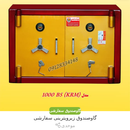
گاوصندوق سفارشی
گاوصندوق زیرویترینی سفارشی
موحدی