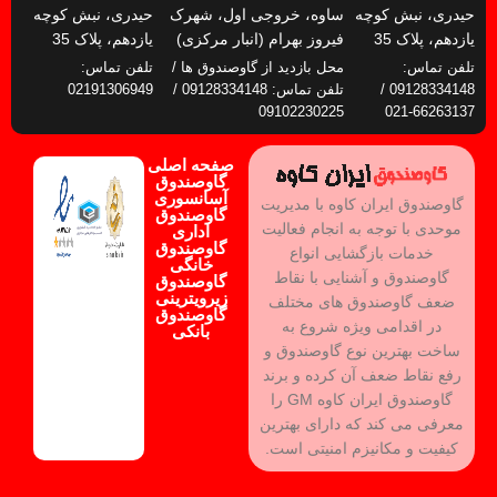
حیدری، نبش کوچه
ساوه، خروجی اول، شهرک
حیدری، نبش کوچه
یازدهم، پلاک 35
فیروز بهرام (انبار مرکزی)
یازدهم، پلاک 35
تلفن تماس:
محل بازدید از گاوصندوق ها /
تلفن تماس:
09128334148 /
تلفن تماس: 09128334148 /
02191306949
09102230225
66263137-021
صفحه اصلی
گاوصندوق
آسانسوری
گاوصندوق ایران کاوه با مدیریت
گاوصندوق
موحدی با توجه به انجام فعالیت
اداری
گاوصندوق
خدمات بازگشایی انواع
خانگی
گاوصندوق و آشنایی با نقاط
گاوصندوق
زیرویترینی
ضعف گاوصندوق های مختلف
گاوصندوق
در اقدامی ویژه شروع به
بانکی
ساخت بهترین نوع گاوصندوق و
رفع نقاط ضعف آن کرده و برند
گاوصندوق ایران کاوه GM را
معرفی می کند که دارای بهترین
کیفیت و مکانیزم امنیتی است.