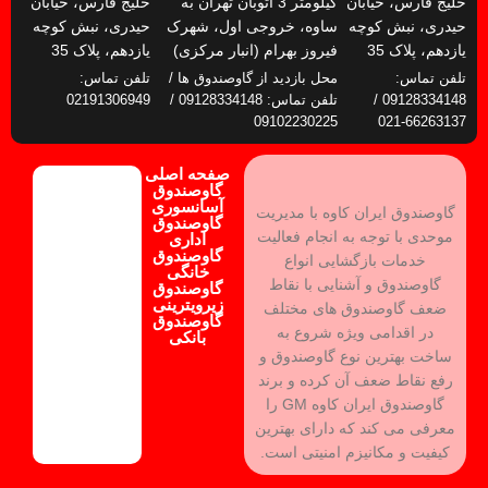
خلیج فارس، خیابان
کیلومتر 3 اتوبان تهران به
خلیج فارس، خیابان
حیدری، نبش کوچه
ساوه، خروجی اول، شهرک
حیدری، نبش کوچه
یازدهم، پلاک 35
فیروز بهرام (انبار مرکزی)
یازدهم، پلاک 35
تلفن تماس:
محل بازدید از گاوصندوق ها /
تلفن تماس:
09128334148 /
تلفن تماس: 09128334148 /
02191306949
09102230225
66263137-021
صفحه اصلی
گاوصندوق
آسانسوری
گاوصندوق ایران کاوه با مدیریت
گاوصندوق
موحدی با توجه به انجام فعالیت
اداری
گاوصندوق
خدمات بازگشایی انواع
خانگی
گاوصندوق و آشنایی با نقاط
گاوصندوق
زیرویترینی
ضعف گاوصندوق های مختلف
گاوصندوق
در اقدامی ویژه شروع به
بانکی
ساخت بهترین نوع گاوصندوق و
رفع نقاط ضعف آن کرده و برند
گاوصندوق ایران کاوه GM را
معرفی می کند که دارای بهترین
کیفیت و مکانیزم امنیتی است.