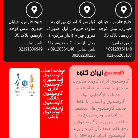
خلیج فارس، خیابان
کیلومتر 3 اتوبان تهران به
خلیج فارس، خیابان
حیدری، نبش کوچه
ساوه، خروجی اول، شهرک
حیدری، نبش کوچه
یازدهم، پلاک 35
فیروز بهرام (انبار مرکزی)
یازدهم، پلاک 35
تلفن تماس:
محل بازدید از گاوصندوق ها /
تلفن تماس:
09128334148 /
تلفن تماس: 09128334148 /
02191306949
09102230225
66263137-021
صفحه اصلی
گاوصندوق
آسانسوری
گاوصندوق ایران کاوه با مدیریت
گاوصندوق
موحدی با توجه به انجام فعالیت
اداری
گاوصندوق
خدمات بازگشایی انواع
خانگی
گاوصندوق و آشنایی با نقاط
گاوصندوق
زیرویترینی
ضعف گاوصندوق های مختلف
گاوصندوق
در اقدامی ویژه شروع به
بانکی
ساخت بهترین نوع گاوصندوق و
رفع نقاط ضعف آن کرده و برند
گاوصندوق ایران کاوه GM را