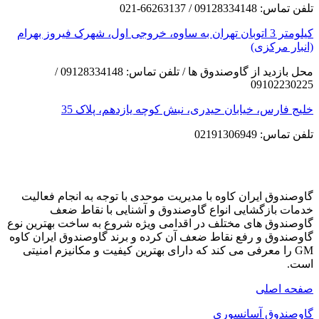
تلفن تماس: 09128334148 / 66263137-021
کیلومتر 3 اتوبان تهران به ساوه، خروجی اول، شهرک فیروز بهرام
(انبار مرکزی)
محل بازدید از گاوصندوق ها / تلفن تماس: 09128334148 /
09102230225
خلیج فارس، خیابان حیدری، نبش کوچه یازدهم، پلاک 35
تلفن تماس: 02191306949
گاوصندوق ایران کاوه با مدیریت موحدی با توجه به انجام فعالیت
خدمات بازگشایی انواع گاوصندوق و آشنایی با نقاط ضعف
گاوصندوق های مختلف در اقدامی ویژه شروع به ساخت بهترین نوع
گاوصندوق و رفع نقاط ضعف آن کرده و برند گاوصندوق ایران کاوه
GM را معرفی می کند که دارای بهترین کیفیت و مکانیزم امنیتی
است.
صفحه اصلی
گاوصندوق آسانسوری