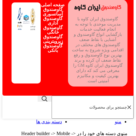
صفحه اصلی
گاوصندوق
آسانسوری
گاوصندوق
گاوصندوق ایران کاوه با
اداری
مدیریت موحدی با توجه به
گاوصندوق
انجام فعالیت خدمات
خانگی
بازگشایی انواع گاوصندوق و
گاوصندوق
آشنایی با نقاط ضعف
زیرویترینی
گاوصندوق های مختلف در
گاوصندوق
اقدامی ویژه شروع به ساخت
بانکی
بهترین نوع گاوصندوق و رفع
نقاط ضعف آن کرده و برند
گاوصندوق ایران کاوه GM را
معرفی می کند که دارای
بهترین کیفیت و مکانیزم
امنیتی است.
منو
دسته بندی ها
منوی دسته های خود را در Header builder -> Mobile ->