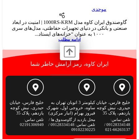
موحدی
گاوصندوق ایران کاوه مدل 1000RS-KRM | امنیت در ابعاد
صنعتی و بانکی در دنیای تجهیزات حفاظتی، مدل‌های سری
۱۰۰۰ به عنوان “خزانه‌های ایستاد...
ادامه مطلب
ایران کاوه، رمز آرامش خاطر شما
خلیج فارس، خیابان
کیلومتر 3 اتوبان تهران به
خلیج فارس، خیابان
حیدری، نبش کوچه
ساوه، خروجی اول، شهرک
حیدری، نبش کوچه
یازدهم، پلاک 35
فیروز بهرام (انبار مرکزی)
یازدهم، پلاک 35
تلفن تماس:
محل بازدید از گاوصندوق ها /
تلفن تماس:
09128334148 /
تلفن تماس: 09128334148 /
02191306949
09102230225
66263137-021