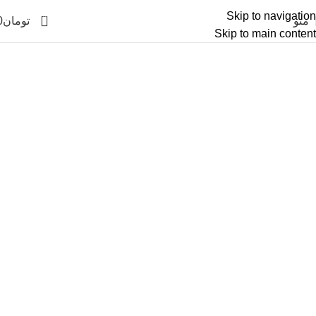
Skip to navigation
0
منو
تومان
0
Skip to main content
آرشیو برچسب ها گاوصندوق
بنگاه
خانه
پست های برچسب زده شده "گاوصندوق بنگاه"