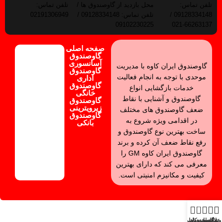
تلفن تماس:
محل بازدید از گاوصندوق ها /
تلفن تماس:
09128334148 /
تلفن تماس: 09128334148 /
02191306949
09102230225
66263137-021
صفحه اصلی
گاوصندوق
آسانسوری
گاوصندوق ایران کاوه با مدیریت
گاوصندوق
موحدی با توجه به انجام فعالیت
اداری
گاوصندوق
خدمات بازگشایی انواع
خانگی
گاوصندوق و آشنایی با نقاط
گاوصندوق
زیرویترینی
ضعف گاوصندوق های مختلف
گاوصندوق
در اقدامی ویژه شروع به
بانکی
ساخت بهترین نوع گاوصندوق و
رفع نقاط ضعف آن کرده و برند
گاوصندوق ایران کاوه GM را
معرفی می کند که دارای بهترین
کیفیت و مکانیزم امنیتی است.
0
وشگاه
سایدبار
محصول
علاقه مندی ها
حساب کاربری من