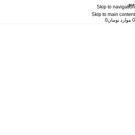
منو
Skip to navigation
Skip to main content
0
موارد
تومان
0
آرشیو برچسب ها گاوصندوق خانگی
سنگین
خانه
پست های برچسب زده شده "گاوصندوق خانگی سنگین"