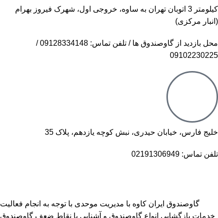
کیلومتر 3 اتوبان تهران به ساوه، خروجی اول، شهرک فیروز بهرام
(انبار مرکزی)
محل بازدید از گاوصندوق ها / تلفن تماس: 09128334148 /
09102230225
خلیج فارس، خیابان حیدری، نبش کوچه یازدهم، پلاک 35
تلفن تماس: 02191306949
گاوصندوق ایران کاوه با مدیریت موحدی با توجه به انجام فعالیت
خدمات بازگشایی انواع گاوصندوق و آشنایی با نقاط ضعف گاوصندوق