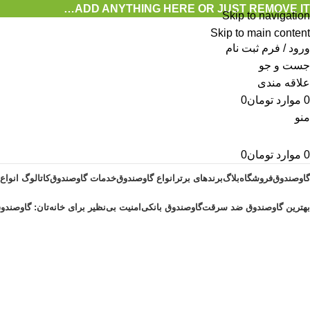
ADD ANYTHING HERE OR JUST REMOVE IT…
Skip to navigation
Skip to main content
ورود / فرم ثبت نام
جست و جو
علاقه مندی
0
موارد
تومان
0
منو
0
موارد
تومان
0
گاوصندوق
فروشگاه
بلاگ
برندهای برتر
انواع گاوصندوق
خدمات گاوصندوق
کاتالوگ انواع
بهترین گاوصندوق ضد سرقت
گاوصندوق بانکی
امنیت بی‌نظیر برای خانه‌تان: گاوصندوق
آرشیو برچسب ها گاوصندوق دیجیتال س
خانه
پست های برچسب زده شده "گاوصندوق دیجیتال سبک"