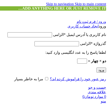
Skip to navigation
Skip to main content
ADD ANYTHING HERE OR JUST REMOVE IT…
ورود / فرم ثبت نام
ورود
ایجاد حساب کاربری
نام کاربری یا آدرس ایمیل
*
الزامی
گذرواژه
*
الزامی
لطفا پاسخ را به عدد انگلیسی وارد کنید:
دو × چهار =
ورود
رمز عبور خود را فراموش کرده اید؟
مرا به خاطر بسپار
جست و جو
علاقه مندی
0
موارد
تومان
0
منو