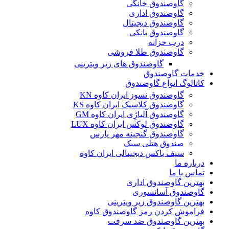
گاوصندوق خانگی
گاوصندوق اداری
گاوصندوق دیجیتال
گاوصندوق بانکی
درب خزانه
گاوصندوق طلا فروشی
گاوصندوق های زیر ویترینی
خدمات گاوصندوق
کاتالوگ انواع گاوصندوق
گاوصندوق نسوز ایران کاوه KN
گاوصندوق کلاسیک ایران کاوه KS
گاوصندوق آلیاژِی ایران کاوه GM
گاوصندوق لوکس ایران کاوه LUX
گاوصندوق گنجینه مهر پارس
صندوق هتلی سبک
سیف باکس دیجیتالی ایران کاوه
درباره ما
تماس با ما
بهترین گاوصندوق اداری
گاوصندوق آسانسوری
بهترین گاوصندوق زیر ویترینی
فراموش کردن رمز گاوصندوق کاوه
بهترین گاوصندوق ضد سرقت