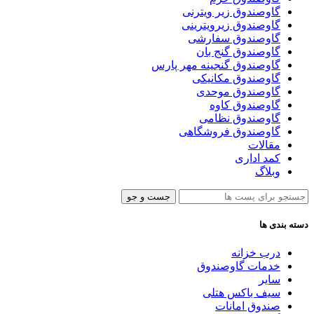
گاوصندوق زیر ویترنی
گاوصندوق زیرویترینی
گاوصندوق سفارشی
گاوصندوق گنج بان
گاوصندوق گنجینه مهر پارس
گاوصندوق مکانیکی
گاوصندوق موحدی
گاوصندوق کاوه
گاوصندوق نظامی
گاوصندوق فروشگاهی
مقالات
کمد اداری
وبلاگ
جست و جو
دسته بندی ها
درب خزانه
خدمات گاوصندوق
سایر
سیف باکس هتلی
صندوق امانات