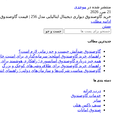
منتشر شده در
موحدی
21 می, 2026
خرید گاوصندوق دیواری دیجیتال ایتالیایی مدل 256 | قیمت گاوصندوق مخفی | ایران کاوه در دنیای امروز، حفاظت از دارایی‌ها نیازمند راه‌حل‌های...
ادامه مطلب
بستن
جست و جو
جدیدترین مطالب
گاوصندوق ضدآتش چیست و چه زمانی لازم است؟
راهنمای خرید گاوصندوق اسلحه: سرمایه‌گذاری برای امنیت خا
همه چیز درباره گاوصندوق آسانسوری؛ راهکاری هوشمند برای 
راهنمای خرید گاوصندوق برای طلافروشی‌های کوچک و بزرگ
گاوصندوق مناسب شرکت‌ها و سازمان‌های دولتی؛ راهنمای انتخ
دسته بندی ها
درب خزانه
خدمات گاوصندوق
سایر
سیف باکس هتلی
صندوق امانات