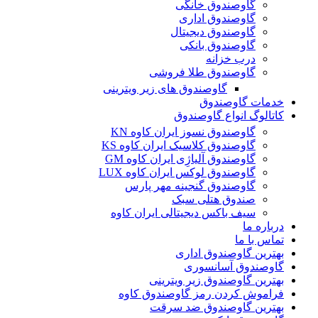
گاوصندوق خانگی
گاوصندوق اداری
گاوصندوق دیجیتال
گاوصندوق بانکی
درب خزانه
گاوصندوق طلا فروشی
گاوصندوق های زیر ویترینی
خدمات گاوصندوق
کاتالوگ انواع گاوصندوق
گاوصندوق نسوز ایران کاوه KN
گاوصندوق کلاسیک ایران کاوه KS
گاوصندوق آلیاژِی ایران کاوه GM
گاوصندوق لوکس ایران کاوه LUX
گاوصندوق گنجینه مهر پارس
صندوق هتلی سبک
سیف باکس دیجیتالی ایران کاوه
درباره ما
تماس با ما
بهترین گاوصندوق اداری
گاوصندوق آسانسوری
بهترین گاوصندوق زیر ویترینی
فراموش کردن رمز گاوصندوق کاوه
بهترین گاوصندوق ضد سرقت