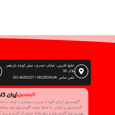
خلیج فارس، خیابان حیدری، نبش کوچه یازدهم،
پلاک 35
تلفن تماس: 09128334148 / 66263137-021
گاوصندوق ایران کاوه با مدیریت موحدی با توجه به انج
گاوصندوق و آشنایی با نقاط ضعف گاوصندوق های مختل