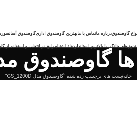
نواع گاوصندوق
درباره ما
تماس با ما
بهترین گاوصندوق اداری
گاوصندوق آسانسوری
دوق‌های خانگی با بالاترین استانداردها
7 اشتباه رایج در انتخاب و استفاده از گاوصندوق خانگی ضد حریق
اوصندوق مدل 1200D
خانه
پست های برچسب زده شده "گاوصندوق مدل GS_1200D"