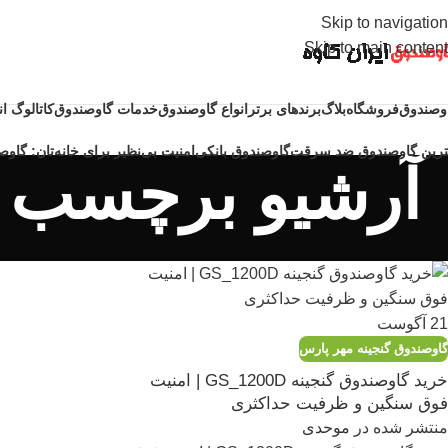
Skip to navigation
Skip to main content
وصندوق
فروشگاه
بلاگ
برندهای برتر
انواع گاوصندوق
خدمات گاوصندوق
کاتالوگ ا
ترین گاوصندوق ضد سرقت
گاوصندوق بانکی
امنیت بی‌نظیر برای خانه‌تان: گاوصن
آرشیو برچسب ها گ
21
آگوست
گاوصندوق گنجینه مهر پارس
خرید گاوصندوق گنجینه GS_1200D | امنیت
فوق سنگین و ظرفیت حداکثری
منتشر شده در
موحدی