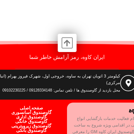
ایران کاوه، رمز آرامش خاطر شما
کیلومتر 3 اتوبان تهران به ساوه، خروجی اول، شهرک فیروز بهرام (انبا
مرکزی)
محل بازدید از گاوصندوق ها / تلفن تماس: 09128334148 / 09102230225
صفحه اصلی
گاوصندوق آسانسوری
گاوصندوق اداری
ام فعالیت خدمات بازگشایی انواع
گاوصندوق خانگی
ف در اقدامی ویژه شروع به ساخت
گاوصندوق زیرویترینی
گاوصندوق بانکی
بهترین نوع گاوصندوق و رفع نقاط ضعف آن کرده و برند گاوصندوق ایران کاوه GM را معرفی