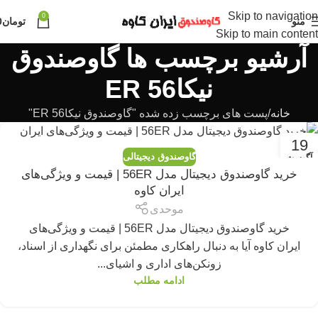
Skip to navigation
0
منو
تومان
0
Skip to main content
آرشیو برچسب ها گاوصندوق
نیکا56 ER
خانه
پست های برچسب زده شده "گاوصندوق نیکا56 ER"
19
گاوصندوق دیجیتالی
آگوست
خرید گاوصندوق دیجیتال مدل 56ER | قیمت و ویژگی‌های
ایران کاوه
موحدی
خرید گاوصندوق دیجیتال مدل 56ER | قیمت و ویژگی‌های
ایران کاوه آیا به دنبال راهکاری مطمئن برای نگهداری از اسناد،
زونکن‌های اداری و اشیای...
ادامه مطلب