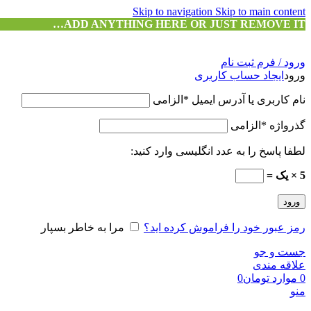
Skip to navigation
Skip to main content
ADD ANYTHING HERE OR JUST REMOVE IT…
ورود / فرم ثبت نام
ورود
ایجاد حساب کاربری
نام کاربری یا آدرس ایمیل
*
الزامی
گذرواژه
*
الزامی
لطفا پاسخ را به عدد انگلیسی وارد کنید:
5 × یک =
ورود
رمز عبور خود را فراموش کرده اید؟
مرا به خاطر بسپار
جست و جو
علاقه مندی
0
موارد
تومان
0
منو