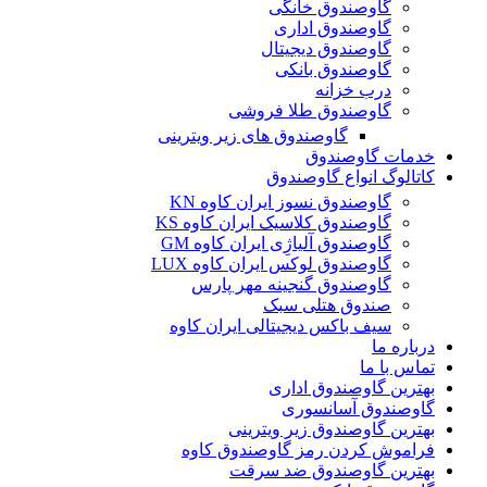
گاوصندوق خانگی
گاوصندوق اداری
گاوصندوق دیجیتال
گاوصندوق بانکی
درب خزانه
گاوصندوق طلا فروشی
گاوصندوق های زیر ویترینی
خدمات گاوصندوق
کاتالوگ انواع گاوصندوق
گاوصندوق نسوز ایران کاوه KN
گاوصندوق کلاسیک ایران کاوه KS
گاوصندوق آلیاژِی ایران کاوه GM
گاوصندوق لوکس ایران کاوه LUX
گاوصندوق گنجینه مهر پارس
صندوق هتلی سبک
سیف باکس دیجیتالی ایران کاوه
درباره ما
تماس با ما
بهترین گاوصندوق اداری
گاوصندوق آسانسوری
بهترین گاوصندوق زیر ویترینی
فراموش کردن رمز گاوصندوق کاوه
بهترین گاوصندوق ضد سرقت