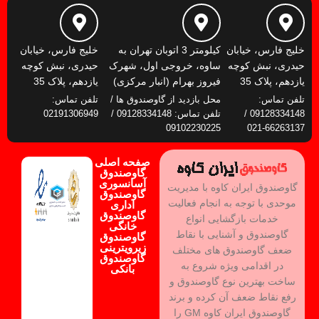
خلیج فارس، خیابان
کیلومتر 3 اتوبان تهران به
خلیج فارس، خیابان
حیدری، نبش کوچه
ساوه، خروجی اول، شهرک
حیدری، نبش کوچه
یازدهم، پلاک 35
فیروز بهرام (انبار مرکزی)
یازدهم، پلاک 35
تلفن تماس:
محل بازدید از گاوصندوق ها /
تلفن تماس:
09128334148 /
تلفن تماس: 09128334148 /
02191306949
09102230225
66263137-021
صفحه اصلی
گاوصندوق
آسانسوری
گاوصندوق ایران کاوه با مدیریت
گاوصندوق
موحدی با توجه به انجام فعالیت
اداری
گاوصندوق
خدمات بازگشایی انواع
خانگی
گاوصندوق و آشنایی با نقاط
گاوصندوق
زیرویترینی
ضعف گاوصندوق های مختلف
گاوصندوق
در اقدامی ویژه شروع به
بانکی
ساخت بهترین نوع گاوصندوق و
رفع نقاط ضعف آن کرده و برند
گاوصندوق ایران کاوه GM را