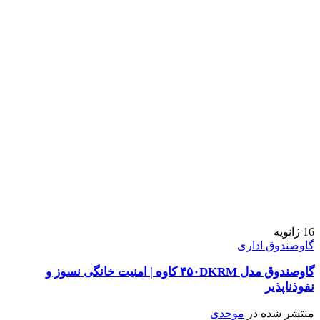
16
ژانویه
گاوصندوق اداری
گاوصندوق مدل ۴۵۰DKRM کاوه | امنیت خانگی نسوز و
نفوذناپذیر
منتشر شده در
موحدی