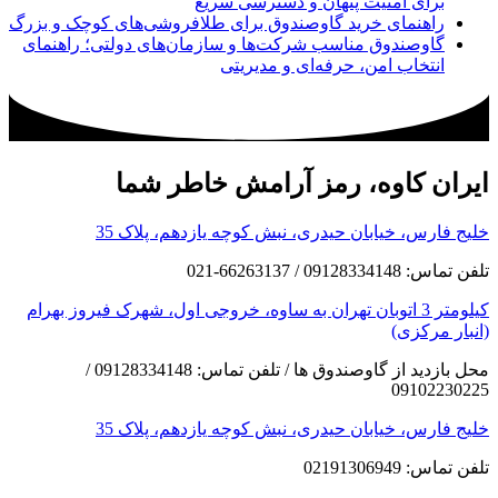
برای امنیت پنهان و دسترسی سریع
راهنمای خرید گاوصندوق برای طلافروشی‌های کوچک و بزرگ
گاوصندوق مناسب شرکت‌ها و سازمان‌های دولتی؛ راهنمای
انتخاب امن، حرفه‌ای و مدیریتی
ایران کاوه، رمز آرامش خاطر شما
خلیج فارس، خیابان حیدری، نبش کوچه یازدهم، پلاک 35
تلفن تماس: 09128334148 / 66263137-021
کیلومتر 3 اتوبان تهران به ساوه، خروجی اول، شهرک فیروز بهرام
(انبار مرکزی)
محل بازدید از گاوصندوق ها / تلفن تماس: 09128334148 /
09102230225
خلیج فارس، خیابان حیدری، نبش کوچه یازدهم، پلاک 35
تلفن تماس: 02191306949