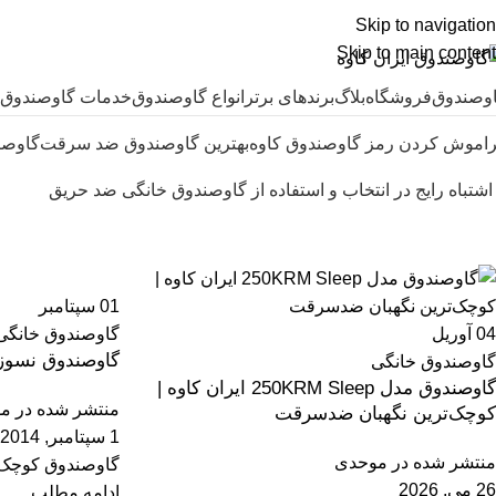
Skip to navigation
Skip to main content
وصندوق
فروشگاه
بلاگ
برندهای برتر
انواع گاوصندوق
خدمات گاوصندوق
اموش کردن رمز گاوصندوق کاوه
بهترین گاوصندوق ضد سرقت
گاوصن
آرشیو برچسب ها گاوصندوق گنج بانانو
خانه
پست های برچسب زده شده "گاوصندوق گنج بانانواع گاوصندوق 
01
سپتامبر
04
آوریل
گاوصندوق خانگی
گاوصندوق نسوز ای
گاوصندوق خانگی
گاوصندوق مدل 250KRM Sleep ایران کاوه |
منتشر شده در
مو
کوچک‌ترین نگهبان ضدسرقت
1 سپتامبر, 2014
منتشر شده در
موحدی
گاوصندوق کوچک 
26 می, 2026
ادامه مطلب