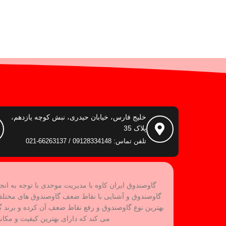
خلیج فارس، خیابان حیدری، نبش کوچه یازدهم،
پلاک 35
تلفن تماس: 09128334148 / 66263137-021
گاوصندوق ایران کاوه با مدیریت موحدی با توجه به انج
گاوصندوق و آشنایی با نقاط ضعف گاوصندوق های مختل
می کند که دارای بهترین کیفیت و مکان