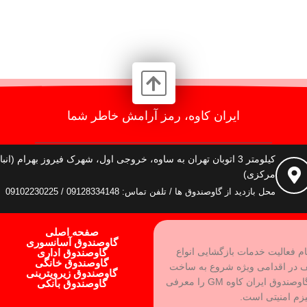
ایران کاوه، رمز آرامش خاطر شما
کیلومتر 3 اتوبان تهران به ساوه، خروجی اول، شهرک فیروز بهرام (انبا
مرکزی)
محل بازدید از گاوصندوق ها / تلفن تماس: 09128334148 / 09102230225
صفحه اصلی
گاوصندوق آسانسوری
ام فعالیت خدمات بازگشایی انواع
گاوصندوق اداری
گاوصندوق خانگی
ف در اقدامی ویژه شروع به ساخت
گاوصندوق زیرویترینی
بهترین نوع گاوصندوق و رفع نقاط ضعف آن کرده و برند گاوصندوق ایران کاوه GM را معرفی
گاوصندوق بانکی
یزم امنیتی است.