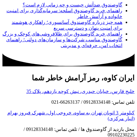
گاوصندوق ضدآتش چیست و چه زمانی لازم است؟
راهنمای خرید گاوصندوق اسلحه: سرمایه‌گذاری برای امنیت
خانواده و آرامش خاطر
همه چیز درباره گاوصندوق آسانسوری؛ راهکاری هوشمند
برای امنیت پنهان و دسترسی سریع
راهنمای خرید گاوصندوق برای طلافروشی‌های کوچک و بزرگ
گاوصندوق مناسب شرکت‌ها و سازمان‌های دولتی؛ راهنمای
انتخاب امن، حرفه‌ای و مدیریتی
ایران کاوه، رمز آرامش خاطر شما
خلیج فارس، خیابان حیدری، نبش کوچه یازدهم، پلاک 35
تلفن تماس: 09128334148 / 66263137-021
کیلومتر 3 اتوبان تهران به ساوه، خروجی اول، شهرک فیروز بهرام
(انبار مرکزی)
محل بازدید از گاوصندوق ها / تلفن تماس: 09128334148 /
09102230225