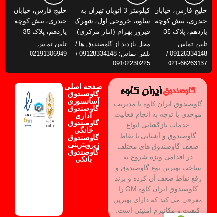
خلیج فارس، خیابان
کیلومتر 3 اتوبان تهران به
خلیج فارس، خیابان
حیدری، نبش کوچه
ساوه، خروجی اول، شهرک
حیدری، نبش کوچه
یازدهم، پلاک 35
فیروز بهرام (انبار مرکزی)
یازدهم، پلاک 35
تلفن تماس:
محل بازدید از گاوصندوق ها /
تلفن تماس:
09128334148 /
تلفن تماس: 09128334148 /
02191306949
09102230225
66263137-021
صفحه اصلی
گاوصندوق
آسانسوری
گاوصندوق ایران کاوه با مدیریت
گاوصندوق
موحدی با توجه به انجام فعالیت
اداری
گاوصندوق
خدمات بازگشایی انواع
خانگی
گاوصندوق و آشنایی با نقاط
گاوصندوق
زیرویترینی
ضعف گاوصندوق های مختلف
گاوصندوق
در اقدامی ویژه شروع به
بانکی
ساخت بهترین نوع گاوصندوق و
رفع نقاط ضعف آن کرده و برند
گاوصندوق ایران کاوه GM را
معرفی می کند که دارای بهترین
کیفیت و مکانیزم امنیتی است.