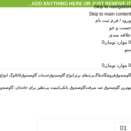
ADD ANYTHING HERE OR JUST REMOVE IT…
Skip to navigation
Skip to main content
ورود / فرم ثبت نام
جست و جو
علاقه مندی
0
موارد
تومان
0
منو
0
موارد
تومان
0
گاوصندوق
فروشگاه
بلاگ
برندهای برتر
انواع گاوصندوق
خدمات گاوصندوق
کاتالوگ انواع
بهترین گاوصندوق ضد سرقت
گاوصندوق بانکی
امنیت بی‌نظیر برای خانه‌تان: گاوصندوق
آرشیو برچسب ها l
خانه
پست های برچسب زده شده "l"
01