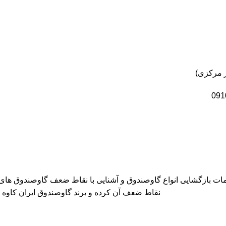
خدمات بازگشایی انواع گاوصندوق و آشنایی با نقاط ضعف گاوصندوق ها
نقاط ضعف آن کرده و برند گاوصندوق ایران کاوه GM را معرفی می کند که دارای بهترین کیفیت و مکانیزم امنیتی است.