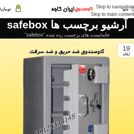
Skip to navigation
0
منو
تومان
0
Skip to main content
آرشیو برچسب ها safebox
خانه
پست های برچسب زده شده "safebox"
19
ژوئن