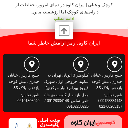
کوچک و هتلی | ایران کاوه در دنیای امروز، حفاظت از
دارایی‌های کوچک اما ارزشمند، مانن...
ادامه مطلب
ایران کاوه، رمز آرامش خاطر شما
خلیج فارس، خیابان
کیلومتر 3 اتوبان تهران به
خلیج فارس، خیابان
حیدری، نبش کوچه
ساوه، خروجی اول، شهرک
حیدری، نبش کوچه
یازدهم، پلاک 35
فیروز بهرام (انبار مرکزی)
یازدهم، پلاک 35
تلفن تماس:
محل بازدید از گاوصندوق ها /
تلفن تماس:
09128334148 /
تلفن تماس: 09128334148 /
02191306949
09102230225
66263137-021
صفحه اصلی
گاوصندوق