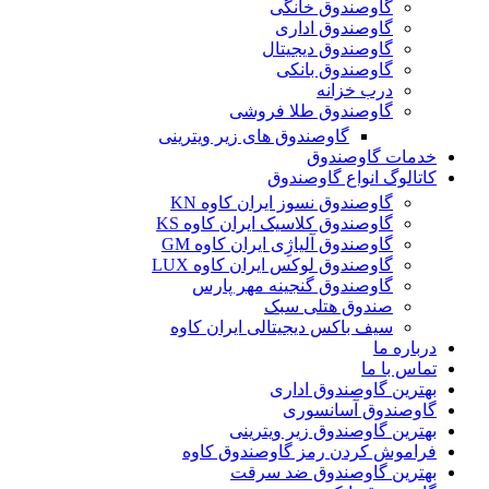
گاوصندوق خانگی
گاوصندوق اداری
گاوصندوق دیجیتال
گاوصندوق بانکی
درب خزانه
گاوصندوق طلا فروشی
گاوصندوق های زیر ویترینی
خدمات گاوصندوق
کاتالوگ انواع گاوصندوق
گاوصندوق نسوز ایران کاوه KN
گاوصندوق کلاسیک ایران کاوه KS
گاوصندوق آلیاژِی ایران کاوه GM
گاوصندوق لوکس ایران کاوه LUX
گاوصندوق گنجینه مهر پارس
صندوق هتلی سبک
سیف باکس دیجیتالی ایران کاوه
درباره ما
تماس با ما
بهترین گاوصندوق اداری
گاوصندوق آسانسوری
بهترین گاوصندوق زیر ویترینی
فراموش کردن رمز گاوصندوق کاوه
بهترین گاوصندوق ضد سرقت