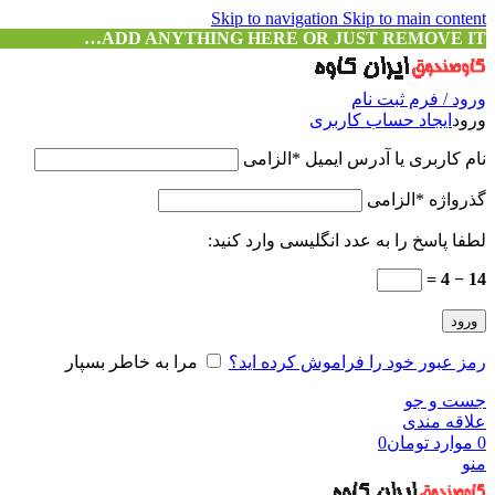
Skip to navigation
Skip to main content
ADD ANYTHING HERE OR JUST REMOVE IT…
ورود / فرم ثبت نام
ورود
ایجاد حساب کاربری
نام کاربری یا آدرس ایمیل
*
الزامی
گذرواژه
*
الزامی
لطفا پاسخ را به عدد انگلیسی وارد کنید:
14 − 4 =
ورود
رمز عبور خود را فراموش کرده اید؟
مرا به خاطر بسپار
جست و جو
علاقه مندی
0
موارد
تومان
0
منو