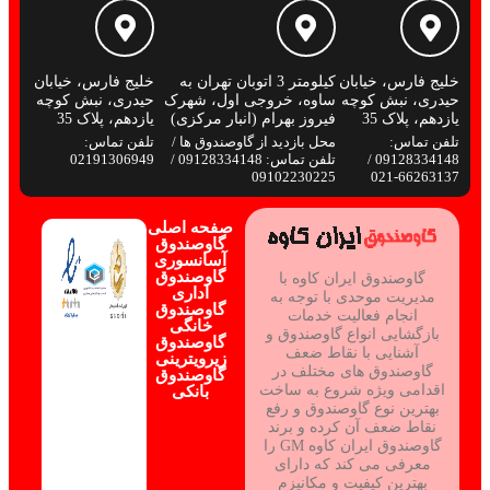
خلیج فارس، خیابان
کیلومتر 3 اتوبان تهران به
خلیج فارس، خیابان
حیدری، نبش کوچه
ساوه، خروجی اول، شهرک
حیدری، نبش کوچه
یازدهم، پلاک 35
فیروز بهرام (انبار مرکزی)
یازدهم، پلاک 35
تلفن تماس:
محل بازدید از گاوصندوق ها /
تلفن تماس:
09128334148 /
تلفن تماس: 09128334148 /
02191306949
09102230225
66263137-021
صفحه اصلی
گاوصندوق
آسانسوری
گاوصندوق
گاوصندوق ایران کاوه با
اداری
مدیریت موحدی با توجه به
گاوصندوق
انجام فعالیت خدمات
خانگی
بازگشایی انواع گاوصندوق و
گاوصندوق
آشنایی با نقاط ضعف
زیرویترینی
گاوصندوق های مختلف در
گاوصندوق
اقدامی ویژه شروع به ساخت
بانکی
بهترین نوع گاوصندوق و رفع
نقاط ضعف آن کرده و برند
گاوصندوق ایران کاوه GM را
معرفی می کند که دارای
بهترین کیفیت و مکانیزم