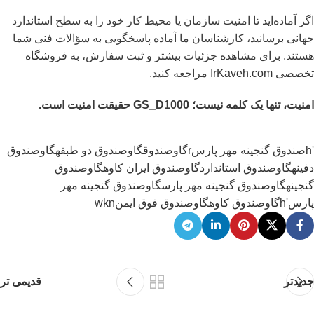
اگر آماده‌اید تا امنیت سازمان یا محیط کار خود را به سطح استاندارد
جهانی برسانید، کارشناسان ما آماده پاسخگویی به سؤالات فنی شما
هستند. برای مشاهده جزئیات بیشتر و ثبت سفارش، به
فروشگاه
تخصصی IrKaveh.com
مراجعه کنید.
امنیت، تنها یک کلمه نیست؛ GS_D1000 حقیقت امنیت است.
'h
صندوق گنجینه مهر پارس
r
گاوصندوق
گاوصندوق دو طبقه
گاوصندوق
دفینه
گاوصندوق استاندارد
گاوصندوق ایران کاوه
گاوصندوق
گنجینه
گاوصندوق گنجینه مهر پارس
گاوصندوق گنجینه مهر
پارس'h
گاوصندوق کاوه
گاوصندوق فوق ایمن
wkn
جدیدتر
قدیمی تر