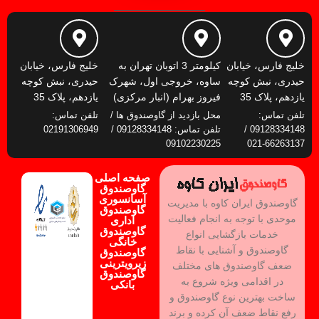
خلیج فارس، خیابان
کیلومتر 3 اتوبان تهران به
خلیج فارس، خیابان
حیدری، نبش کوچه
ساوه، خروجی اول، شهرک
حیدری، نبش کوچه
یازدهم، پلاک 35
فیروز بهرام (انبار مرکزی)
یازدهم، پلاک 35
تلفن تماس:
محل بازدید از گاوصندوق ها /
تلفن تماس:
09128334148 /
تلفن تماس: 09128334148 /
02191306949
09102230225
66263137-021
صفحه اصلی
گاوصندوق
آسانسوری
گاوصندوق ایران کاوه با مدیریت
گاوصندوق
موحدی با توجه به انجام فعالیت
اداری
گاوصندوق
خدمات بازگشایی انواع
خانگی
گاوصندوق و آشنایی با نقاط
گاوصندوق
زیرویترینی
ضعف گاوصندوق های مختلف
گاوصندوق
در اقدامی ویژه شروع به
بانکی
ساخت بهترین نوع گاوصندوق و
رفع نقاط ضعف آن کرده و برند