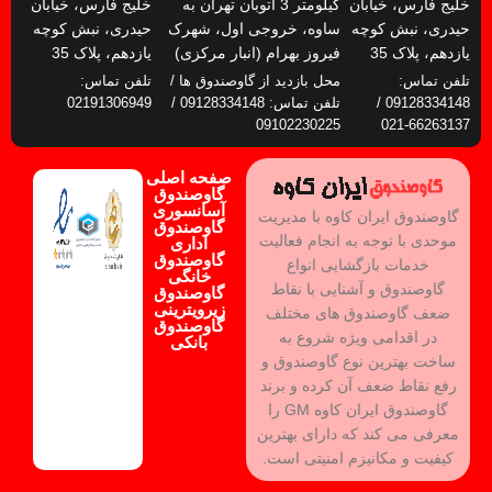
خلیج فارس، خیابان
کیلومتر 3 اتوبان تهران به
خلیج فارس، خیابان
حیدری، نبش کوچه
ساوه، خروجی اول، شهرک
حیدری، نبش کوچه
یازدهم، پلاک 35
فیروز بهرام (انبار مرکزی)
یازدهم، پلاک 35
تلفن تماس:
محل بازدید از گاوصندوق ها /
تلفن تماس:
09128334148 /
تلفن تماس: 09128334148 /
02191306949
09102230225
66263137-021
صفحه اصلی
گاوصندوق
آسانسوری
گاوصندوق ایران کاوه با مدیریت
گاوصندوق
موحدی با توجه به انجام فعالیت
اداری
گاوصندوق
خدمات بازگشایی انواع
خانگی
گاوصندوق و آشنایی با نقاط
گاوصندوق
زیرویترینی
ضعف گاوصندوق های مختلف
گاوصندوق
در اقدامی ویژه شروع به
بانکی
ساخت بهترین نوع گاوصندوق و
رفع نقاط ضعف آن کرده و برند
گاوصندوق ایران کاوه GM را
معرفی می کند که دارای بهترین
کیفیت و مکانیزم امنیتی است.