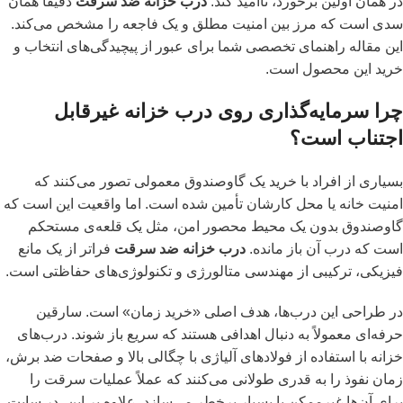
در همان اولین برخورد، ناامید کند.
درب خزانه ضد سرقت
دقیقاً همان
سدی است که مرز بین امنیت مطلق و یک فاجعه را مشخص می‌کند.
این مقاله راهنمای تخصصی شما برای عبور از پیچیدگی‌های انتخاب و
خرید این محصول است.
چرا سرمایه‌گذاری روی درب خزانه غیرقابل
اجتناب است؟
بسیاری از افراد با خرید یک گاوصندوق معمولی تصور می‌کنند که
امنیت خانه یا محل کارشان تأمین شده است. اما واقعیت این است که
گاوصندوق بدون یک محیط محصور امن، مثل یک قلعه‌ی مستحکم
است که درب آن باز مانده.
درب خزانه ضد سرقت
فراتر از یک مانع
فیزیکی، ترکیبی از مهندسی متالورژی و تکنولوژی‌های حفاظتی است.
در طراحی این درب‌ها، هدف اصلی «خرید زمان» است. سارقین
حرفه‌ای معمولاً به دنبال اهدافی هستند که سریع باز شوند. درب‌های
خزانه با استفاده از فولادهای آلیاژی با چگالی بالا و صفحات ضد برش،
زمان نفوذ را به قدری طولانی می‌کنند که عملاً عملیات سرقت را
برای آن‌ها غیرممکن یا بسیار پرخطر می‌سازد. علاوه بر این، در
سایت