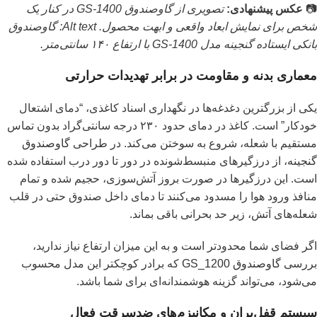
📷
عکس پیشنهادی:
تصویری از گاوصندوق GS-1400 در کنار یک
شخص برای نمایش ابعاد واقعی و ابهت محصول. Alt text: گاوصندوق
بانکی ایستاده گنجینه مدل GS-1400 با ارتفاع ۱۴۰ سانتی‌متر.
معماری بدنه و مقاومت در برابر تهدیدات حرارتی
یکی از بزرگترین دغدغه‌ها در نگهداری اسناد کاغذی، “دمای اشتعال
خودکار” است. کاغذ در دمای حدود ۲۳۰ درجه سانتی‌گراد بدون تماس
مستقیم با شعله، شروع به سوختن می‌کند. در طراحی
گاوصندوق
گنجینه
، از درزگیرهای منبسط‌شونده در دور تا دور درب استفاده شده
است. این درزگیرها در صورت بروز آتش‌سوزی، حجیم شده و تمام
منافذ ورود هوا را مسدود می‌کنند تا دمای داخل صندوق حتی در قلب
شعله‌های آتش، زیر حد بحرانی باقی بماند.
اگر فضای شما محدودتر است و به این میزان ارتفاع نیاز ندارید،
بررسی
گاوصندوق GS_1200
که برادر کوچکتر این مدل محسوب
می‌شود، می‌تواند گزینه هوشمندانه‌ای برای شما باشد.
سیستم قفل‌پران و مکانیزم‌های ضدسرقت فعال