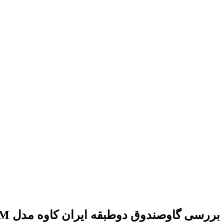
بررسی گاوصندوق دوطبقه ایران کاوه مدل 350DKRM | امنیت مجزا برای دو کاربر