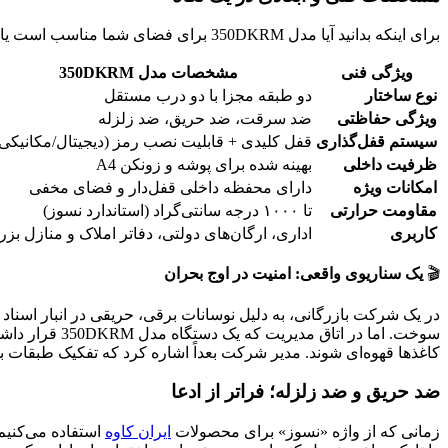
برای اینکه بدانید آیا مدل 350DKRM برای فضای شما مناسب است یا خیر، بررسی ابعاد و ظرفیت آن ضروری است:
ویژگی فنی
مشخصات مدل 350DKRM
نوع ساختار
دو طبقه مجزا با دو درب مستقل
ویژگی حفاظتی
ضد سرقت، ضد حریق، ضد زلزله
سیستم قفل‌گذاری
قفل کلیدی + قابلیت نصب رمز (دیجیتال/مکانیکی)
ظرفیت داخلی
بهینه شده برای پوشه و زونکن A4
امکانات ویژه
دارای محفظه داخلی قفل‌دار و فضای مخفی
مقاومت حرارتی
تا ۱۰۰۰ درجه سانتی‌گراد (استاندارد نسوز)
کاربری
اداری، ارگان‌های دولتی، دفاتر املاک و منازل بز
🎬
یک سناریوی واقعی: امنیت در اوج بحران
در یک شرکت بازرگانی، به دلیل نوسانات برقی، حریقی در انبار اسناد ر
سوخت. اما در
کاغذها قهوه‌ای شوند. مدیر شرکت بعداً اشاره کرد که تفکیک طبقات با
ضد حریق و ضد زلزله؛ فراتر از ادعا
زمانی که از واژه «نسوز» برای محصولات
ایران کاوه