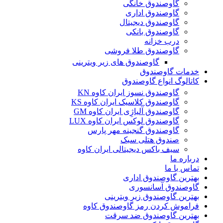
گاوصندوق خانگی
گاوصندوق اداری
گاوصندوق دیجیتال
گاوصندوق بانکی
درب خزانه
گاوصندوق طلا فروشی
گاوصندوق های زیر ویترینی
خدمات گاوصندوق
کاتالوگ انواع گاوصندوق
گاوصندوق نسوز ایران کاوه KN
گاوصندوق کلاسیک ایران کاوه KS
گاوصندوق آلیاژِی ایران کاوه GM
گاوصندوق لوکس ایران کاوه LUX
گاوصندوق گنجینه مهر پارس
صندوق هتلی سبک
سیف باکس دیجیتالی ایران کاوه
درباره ما
تماس با ما
بهترین گاوصندوق اداری
گاوصندوق آسانسوری
بهترین گاوصندوق زیر ویترینی
فراموش کردن رمز گاوصندوق کاوه
بهترین گاوصندوق ضد سرقت