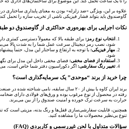
را تا یک ساعت تحمل کند. این موضوع برای ساختمان‌های اداری که ح
علاوه بر این، ویژگی «ضد زلزله» بودن به معنای پایداری ساختاری درب
گاوصندوق باید بتواند فشار فیزیکی ناشی از تخریب سازه را تحمل کند ت
نکات اجرایی برای بهره‌وری حداکثری از گاوصندوق دو طبق
انتخاب نوع رمز:
برای طبقه بالا که معمولاً دسترسی کمتری دارد،
شود، نصب رمز دیجیتال سرعت عمل شما را به شدت بالا می‌بر
مهار فیزیکی:
با توجه به ارتفاع و ساختار این مدل، حتماً پیشن
شود.
استفاده از فضای مخفی:
فضای مخفی داخل این مدل برای نگهد
تغییر رنگ سفارشی:
اگر دکوراسیون دفتر شما خاص است، می‌توانید مدل 350DKRM را با رنگ سفارشی (مانند قهوه‌ای سوخته یا طوسی متالیک) سفار
چرا خرید از برند “موحدی” یک سرمایه‌گذاری است؟
برند ایران کاوه با بیش از ۲۰ سال سابقه، نامی شناخته شده در صنعت امنیت ایران است. خرید از نمایندگی‌های معتبری که با نام
رفته در محصول از نوع مرغوب بوده و ورق‌های فولادی دارای ضخامت اس
حرارت به سرعت ترک خورده و امنیت صندوق را از بین می‌برند.
همچنین، قابلیت سفارشی‌سازی قفل‌ها و رنگ بدنه، مزیتی است که تنها 
تنوع بی‌نظیر محصولات ما را مشاهده کنید.
سؤالات متداول با لحن غیررسمی و کاربردی (FAQ)