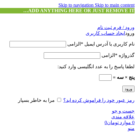
Skip to navigation
Skip to main content
ADD ANYTHING HERE OR JUST REMOVE IT…
ورود / فرم ثبت نام
ورود
ایجاد حساب کاربری
نام کاربری یا آدرس ایمیل
*
الزامی
گذرواژه
*
الزامی
لطفا پاسخ را به عدد انگلیسی وارد کنید:
پنج × سه =
ورود
رمز عبور خود را فراموش کرده اید؟
مرا به خاطر بسپار
جست و جو
علاقه مندی
0
موارد
تومان
0
منو