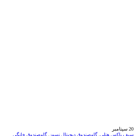
20
سپتامبر
سیف باکس هتلی
,
گاوصندوق دیجیتال نسوز
,
گاوصندوق خانگی