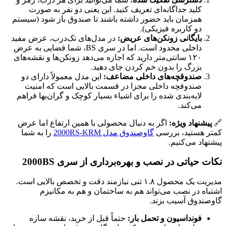
کلید جداگانه‌ای تعریف کنید. این یعنی دو نفر به صورت
همزمان باید حضور داشته باشند تا صندوق باز شود (سیستم
دو کاربره فیزیکی).
بایگانی زونکن‌های عریض:
در مدل‌های تک‌درب، عرض مفید
داخلی محدود است. اما در سری BS، شما فضایی به عرض
۱۲۰ سانتی‌متر دارید که اجازه می‌دهد زونکن‌ها و نقشه‌های
بزرگ را بدون خم کردن جای دهید.
صندوقچه‌های داخلی مضاعف:
این مدل معمولاً دارای دو
صندوقچه داخلی مجزا در قسمت بالایی است که امنیت
لایه‌بندی شده را برای اشیاء بسیار کوچک و گران‌بها فراهم
می‌کند.
🔗
پیشنهاد ویژه:
اگر به دنبال محصولی با همین ارتفاع اما عرض
کمتر هستید، بررسی
گاوصندوق مدل 2000RS-KRM
را به شما
پیشنهاد می‌کنیم.
نکات حیاتی در نصب و بهره‌برداری از سری 2000BS
مدیریت یک محصول ۱.۸ تنی نیازمند دقت و تخصص بالایی است.
اشتباه در نصب می‌تواند هم به ساختمان و هم به مکانیزم
گاوصندوق آسیب بزند.
فونداسیون و تحمل بار:
حتماً قبل از خرید، نقشه سازه