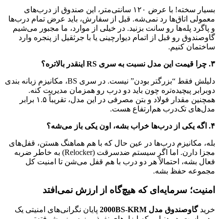
بسیار سخته! با عرض ۱۲۰ سانتی‌متر، این صندوق از درب‌های
معمولی اتاق‌ها رد نمی‌شه. قبل از سفارش، باید عرض تمام درب‌ها
و پاگرد پله‌ها رو سانت بزنید. در خیلی از موارد، ما مجبور می‌شیم
گاوصندوق رو قبل از اتمام دیوارچینی یا با جرثقیل از پنجره وارد
ساختمان کنیم.
۳. چرا قیمت این مدل نسبت به سری RS اینقدر بالاتره؟
دلیلش فقط “بزرگتر بودن” نیست. در سری BS، مکانیزم زبانه بندی
دوبرابر پیچیده‌تره چون باید دو درب رو همزمان مدیریت کنه.
همچنین مقدار فولاد و بتن مصرفی در این مدل، تقریباً ۱.۵ برابر
مدل‌های تک‌درب هم‌ارتفاع هست.
۴. اگه یکی از درب‌ها خراب بشه، اون یکی باز می‌شه؟
بله، مکانیزم درب‌ها در عین حال که با هم هماهنگ هستن، قفل‌های
مجزا دارن. اما اگر سیستم ضدسرقت (Relocker) به خاطر ضربه
فعال بشه، احتمالاً هر دو درب با هم قفل می‌شن تا امنیت کل
مجموعه حفظ بشه.
امنیت؛ سرمایه‌ای که هیچ‌گاه از ارزش نمی‌افتد
خرید
گاوصندوق مدل 2000BS-KRM
پایان نگرانی‌های امنیتی یک
مدیر است. در دنیایی که ابزارهای نفوذ روز‌به‌روز پیشرفته‌تر