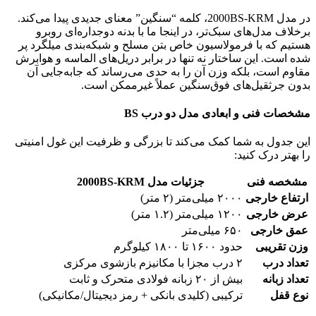
در مدل 2000BS-KRM، کلمه “سنگین” معنای جدیدی پیدا می‌کند.
برخلاف مدل‌های سبک‌تر، در اینجا ما با بدنه دوجداره‌ای روبرو
هستیم که با فرمولاسیون خاص بتن مسلح و شبکه‌بندی میلگرد پر
شده است. این ساختار نه تنها در برابر دریل‌های الماسه و هوابرش
مقاوم است، بلکه وزن آن را به حدی می‌رساند که جابه‌جایی آن
بدون جرثقیل‌های فوق‌سنگین عملاً غیرممکن است.
مشخصات فنی و ابعادی مدل دو درب BS
این جدول به شما کمک می‌کند تا بزرگی و ظرفیت این غول امنیتی
را بهتر درک کنید:
مشخصه فنی
جزئیات مدل 2000BS-KRM
ارتفاع خارجی
۲۰۰۰ میلی‌متر (۲ متر)
عرض خارجی
۱۲۰۰ میلی‌متر (۱.۲ متر)
عمق خارجی
۶۵۰ میلی‌متر
وزن تقریبی
حدود ۱۶۰۰ تا ۱۸۰۰ کیلوگرم
تعداد درب
۲ درب مجزا با مکانیزم بازشوی مرکزی
تعداد زبانه
بیش از ۲۰ زبانه فولادی متحرک و ثابت
نوع قفل
ترکیبی (کلیدی بانکی + رمز دیجیتال/مکانیکی)