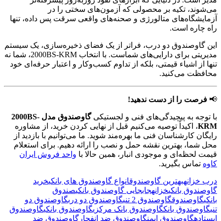
می‌شوند، تکیه بر محصولی که آزمون‌های سختی را در
آزمایشگاه‌های متالورژی و صحنه‌های واقعی سرقت پس داده، تنها
راه چاره است.
این گاوصندوق دو درب، فراتر از یک فضای ذخیره‌سازی، یک سیستم
مدیریتی برای دارایی‌های شماست. با انتخاب 2000BS-KRM، شما نه
تنها از اشیاء قیمتی، بلکه از تداوم کسب‌وکار و اعتبار حرفه‌ای خود
محافظت می‌کنید.
📢
فرصت را از دست ندهید!
با توجه به پیچیدگی‌های فنی و لجستیکی
گاوصندوق مدل 2000BS-
KRM
، اکیداً توصیه می‌کنیم قبل از نهایی کردن خرید، از مشاوره
رایگان کارشناسان فنی ما بهره‌مند شوید. ما می‌توانیم با بازدید از
محل شما، بهترین نقشه حمل و نصب را ارائه دهیم. برای استعلام
قیمت لحظه‌ای و موجودی انبار، همین حالا با
واحد فروش ایران
کاوه
تماس بگیرید.
درب خزانه
بهترین گاوصندوق
انواع گاوصندوق های بانکی
خرید
گاوصندوق بانکی
خزانه
جابجایی گاوصندوق بانکی
صندوق
بانکی
گاوصندوق
گاوصندوق 2 تنی
گاوصندوق دو درب
گاوصندوق دو
تنی
گاوصندوق بانک
گاوصندوق بانک مرکزی
گاوصندوق بانکی
گاوصندوق
ایستاده
گاوصندوق ایمن
گاوصندوق ضد انفجار
گاوصندوق ضد