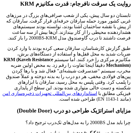
روایت یک سرقت نافرجام: قدرت مکانیزم KRM
تابستان دو سال پیش، یکی از شعب صرافی‌های بزرگ در مرزهای
غربی کشور مورد حمله سارقان حرفه‌ای قرار گرفت. سارقان که
از پیش با نقشه ساختمان آشنا بودند، توانسته بودند سیستم‌های
هشداردهنده محیطی را از کار بیندازند. آن‌ها بیش از سه ساعت
فرصت داشتند تا درب گاوصندوق مدل 2000BS-KRM را باز کنند.
طبق گزارش کارشناسان، سارقان سعی کرده بودند با وارد کردن
ضربات شدید به محل قفل‌ها و استفاده از دستگاه‌های برش،
مکانیزم مرکزی را خرد کنند. اما سیستم
KRM (Kaveh Resistance
Mechanism)
دقیقاً اینجا تفاوت را رقم زد. به محض اولین ضربه
مخرب، سیستم “ضدسرقت شیشه‌ای” فعال شد و با رها کردن
پین‌های فولادی مخفی، هر دو درب را به بدنه دوخته و عملاً صندوق
را پلمب کرد. وقتی پلیس به محل رسید، سارقان با ابزارهای
شکسته و دست خالی متواری شده بودند. این سطح از پایداری
فیزیکی مطابق با
استانداردهای بین‌المللی تجهیزات ذخیره‌سازی امن
(مانند EN 1143-1) طراحی شده است.
مزایای استراتژیک طراحی دو درب (Double Door)
چرا باید مدل 2000BS را به مدل‌های تک‌درب ترجیح داد؟
دسترسی تفکیک شده:
شما می‌توانید برای هر درب، رمز و