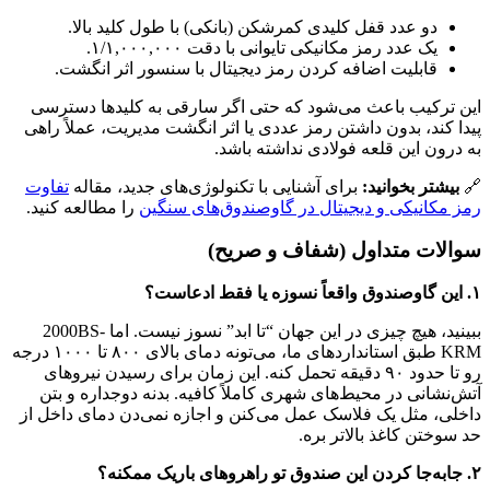
دو عدد قفل کلیدی کمرشکن (بانکی) با طول کلید بالا.
یک عدد رمز مکانیکی تایوانی با دقت ۱/۱,۰۰۰,۰۰۰.
قابلیت اضافه کردن رمز دیجیتال با سنسور اثر انگشت.
این ترکیب باعث می‌شود که حتی اگر سارقی به کلیدها دسترسی
پیدا کند، بدون داشتن رمز عددی یا اثر انگشت مدیریت، عملاً راهی
به درون این قلعه فولادی نداشته باشد.
🔗
بیشتر بخوانید:
برای آشنایی با تکنولوژی‌های جدید، مقاله
تفاوت
رمز مکانیکی و دیجیتال در گاوصندوق‌های سنگین
را مطالعه کنید.
سوالات متداول (شفاف و صریح)
۱. این گاوصندوق واقعاً نسوزه یا فقط ادعاست؟
ببینید، هیچ چیزی در این جهان “تا ابد” نسوز نیست. اما 2000BS-
KRM طبق استانداردهای ما، می‌تونه دمای بالای ۸۰۰ تا ۱۰۰۰ درجه
رو تا حدود ۹۰ دقیقه تحمل کنه. این زمان برای رسیدن نیروهای
آتش‌نشانی در محیط‌های شهری کاملاً کافیه. بدنه دوجداره و بتن
داخلی، مثل یک فلاسک عمل می‌کنن و اجازه نمی‌دن دمای داخل از
حد سوختن کاغذ بالاتر بره.
۲. جابه‌جا کردن این صندوق تو راهروهای باریک ممکنه؟