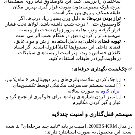
ساختمان را بررسی کنید. این گاوصندوق نباید روی سقف‌های
تیرچه‌بلوک معمولی بدون تقویت قرار گیرد. بهترین مکان،
طبقه همکف و روی بتن مگر است.
تراز بودن درب‌ها:
به دلیل وزن بسیار زیاد درب‌ها، اگر
گاوصندوق حتی ۱ درجه شیب داشته باشد، لولاها تحت فشار
قرار گرفته و درب‌ها به مرور زمان سخت باز و بسته
می‌شوند. تراز کردن دقیق در هنگام نصب الزامی است.
تهویه فضای داخلی:
به دلیل استفاده از بتن و مواد عایق،
فضای داخلی این صندوق‌ها کاملاً ایزوله است. اگر اسناد
کاغذی حساس دارید، بهتر است از بسته‌های سیلیکات
(رطوبت‌گیر) در طبقات استفاده کنید.
✅
چک‌لیست نگهداری حرفه‌ای:
[ ] چک کردن سلامت باتری‌های رمز دیجیتال هر ۶ ماه یک‌بار.
[ ] تست سیستم ضدسرقت مکانیکی توسط تکنسین‌های
ایران کاوه
به صورت سالانه.
[ ] تمیز کردن شیارهای زبانه‌ها برای جلوگیری از تجمع گرد و
غبار و گیر کردن مکانیزم.
سیستم قفل‌گذاری و امنیت چندلایه
در مدل 2000BS-KRM، امنیت بر پایه “تایید چند مرحله‌ای” بنا شده
است. این محصول به صورت استاندارد دارای: