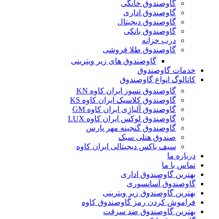
گاوصندوق خانگی
گاوصندوق اداری
گاوصندوق دیجیتال
گاوصندوق بانکی
درب خزانه
گاوصندوق طلا فروشی
گاوصندوق های زیر ویترینی
خدمات گاوصندوق
کاتالوگ انواع گاوصندوق
گاوصندوق نسوز ایران کاوه KN
گاوصندوق کلاسیک ایران کاوه KS
گاوصندوق آلیاژِی ایران کاوه GM
گاوصندوق لوکس ایران کاوه LUX
گاوصندوق گنجینه مهر پارس
صندوق هتلی سبک
سیف باکس دیجیتالی ایران کاوه
درباره ما
تماس با ما
بهترین گاوصندوق اداری
گاوصندوق آسانسوری
بهترین گاوصندوق زیر ویترینی
فراموش کردن رمز گاوصندوق کاوه
بهترین گاوصندوق ضد سرقت