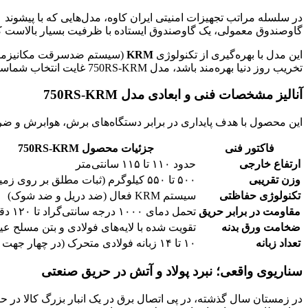
در سلسله مراتب تجهیزات امنیتی ایران کاوه، مدل‌هایی که با پیشوند ۷۰۰ و ۷۵۰ شروع می‌شوند، به عنوان محصولات “رده سنگین” شناخته می‌شوند.
گاوصندوق معمولی، یک گاوصندوق ایستاده با ظرفیت بسیار بالاست ک
این مدل با بهره‌گیری از تکنولوژی
KRM
(سیستم ضدسرقت مکانیزمیک هو
تخریب روز دنیا بهره‌مند باشد، مدل 750RS-KRM غایت انتخاب شماست.
آنالیز مشخصات فنی و ابعادی مدل 750RS-KRM
این محصول با هدف پایداری در برابر دستگاه‌های برش، هوا‌برش و 
فاکتور فنی
جزئیات محصول 750RS-KRM
ارتفاع خارجی
حدود ۱۱۰ تا ۱۱۵ سانتی‌متر
وزن تقریبی
۵۰۰ تا ۵۵۰ کیلوگرم (ثبات مطلق بر روی زمین)
تکنولوژی حفاظتی
سیستم KRM فعال (ضد دریل و ضد شوک)
مقاومت در برابر حریق
تحمل دمای ۱۰۰۰ درجه سانتی‌گراد تا ۱۲۰ دقیقه
ضخامت ورق بدنه
تقویت شده با لایه‌های فولادی و بتن مسلح عیار
تعداد زبانه
۱۰ تا ۱۴ زبانه فولادی متحرک (در چهار جهت درب)
سناریوی واقعی؛ نبرد پولاد و آتش در حریق صنعتی
در زمستان سال گذشته، در پی اتصال برق در یک انبار بزرگ کالا در حومه تهران، حریقی وسی