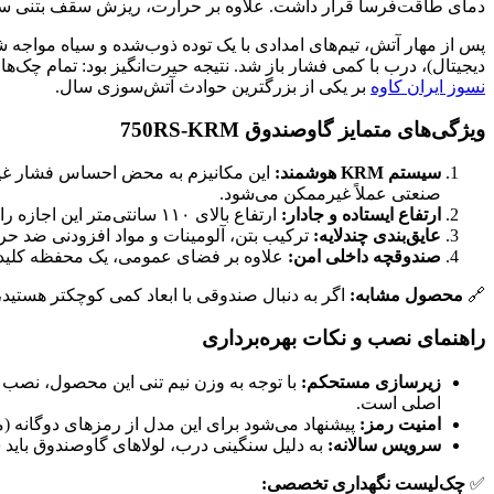
دمای طاقت‌فرسا قرار داشت. علاوه بر حرارت، ریزش سقف بتنی سول
دیجیتال)، درب با کمی فشار باز شد. نتیجه حیرت‌انگیز بود: تمام چک‌
نسوز ایران کاوه
بر یکی از بزرگترین حوادث آتش‌سوزی سال.
ویژگی‌های متمایز گاوصندوق 750RS-KRM
سیستم KRM هوشمند:
این مکانیزم به محض احساس فشار غیرمج
صنعتی عملاً غیرممکن می‌شود.
ارتفاع ایستاده و جادار:
ارتفاع بالای ۱۱۰ سانتی‌متر این اجازه را می‌دهد که زونکن‌های بایگانی بزرگ، جعبه‌های جواهرات و حتی لپ‌تاپ‌های حساس را به راحتی در طبقات مجزا چیدمان کنید.
عایق‌بندی چندلایه:
ترکیب بتن، آلومینات و مواد افزودنی ضد حری
صندوقچه داخلی امن:
علاوه بر فضای عمومی، یک محفظه کلیدخو
🔗
محصول مشابه:
اگر به دنبال صندوقی با ابعاد کمی کوچکتر هستید،
راهنمای نصب و نکات بهره‌برداری
زیرسازی مستحکم:
با توجه به وزن نیم تنی این محصول، نصب 
اصلی است.
امنیت رمز:
پیشنهاد می‌شود برای این مدل از رمزهای دوگانه (
سرویس سالانه:
به دلیل سنگینی درب، لولاهای گاوصندوق باید
✅
چک‌لیست نگهداری تخصصی: