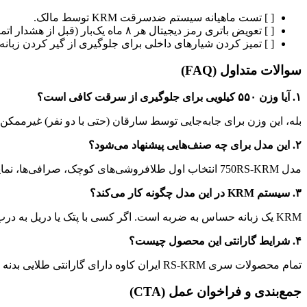
[ ] تست ماهیانه سیستم ضدسرقت KRM توسط مالک.
[ ] تعویض باتری رمز دیجیتال هر ۸ ماه یک‌بار (قبل از هشدار اتمام).
[ ] تمیز کردن شیارهای داخلی برای جلوگیری از گیر کردن زبانه‌ه
سوالات متداول (FAQ)
۱. آیا وزن ۵۵۰ کیلویی برای جلوگیری از سرقت کافی است؟
بله، این وزن برای جابه‌جایی توسط سارقان (حتی با دو نفر) غیرممکن 
۲. این مدل برای چه صنف‌هایی پیشنهاد می‌شود؟
مدل 750RS-KRM انتخاب اول طلافروشی‌های کوچک، صرافی‌ها، نمایشگاه‌های اتومبیل، دفاتر اسناد رسمی و شرکت‌های بازرگانی بزرگ است.
۳. سیستم KRM در این مدل چگونه کار می‌کند؟
KRM یک زبانه حساس به ضربه است. اگر کسی با پتک یا دریل به درب گاوصندوق حمله کند، این زبانه از جای خود خارج شده و کل مکانیزم قفل را “فلج” می‌کند تا درب تحت هیچ شرایطی باز نشود.
۴. شرایط گارانتی این محصول چیست؟
تمام محصولات سری RS-KRM ایران کاوه دارای گارانتی طلایی بدنه و مکانیزم قفل هستند و خدمات پس از فروش مادام‌العمر برای حمل، نصب و تغییر رمز شامل آن‌ها می‌شود.
جمع‌بندی و فراخوان عمل (CTA)