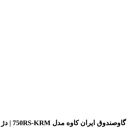
گاوصندوق ایران کاوه مدل 750RS-KRM | دژ نفوذناپذیر اداری و بانکی