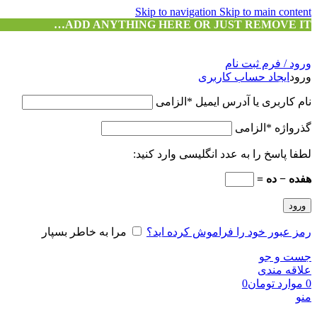
Skip to navigation
Skip to main content
ADD ANYTHING HERE OR JUST REMOVE IT…
ورود / فرم ثبت نام
ورود
ایجاد حساب کاربری
نام کاربری یا آدرس ایمیل
*
الزامی
گذرواژه
*
الزامی
لطفا پاسخ را به عدد انگلیسی وارد کنید:
هفده − ده =
ورود
رمز عبور خود را فراموش کرده اید؟
مرا به خاطر بسپار
جست و جو
علاقه مندی
0
موارد
تومان
0
منو