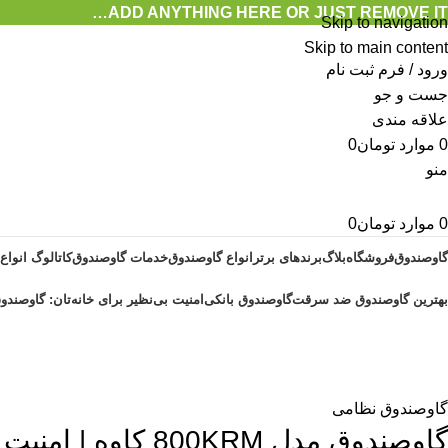
ADD ANYTHING HERE OR JUST REMOVE IT…
Skip to navigation
Skip to main content
ورود / فرم ثبت نام
جست و جو
علاقه مندی
0
موارد
تومان
0
منو
0
موارد
تومان
0
گاوصندوق
فروشگاه
بلاگ
برندهای برتر
انواع گاوصندوق
خدمات گاوصندوق
کاتالوگ انواع
بهترین گاوصندوق ضد سرقت
گاوصندوق بانکی
امنیت بی‌نظیر برای خانه‌تان: گاوصندوق
وبلاگ
خانه
گاوصندوق نظامی
گاوصندوق نظامی
گاوصندوق مدل 800KRM کاوه | امنیت پولادین و مکانیزم ضدسرقت پیشرفته