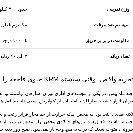
وزن تقریبی
حدود ۳۰۰ کیلوگرم
سیستم ضدسرقت
مکانیزم فعال KRM (مکانیکی)
مقاومت در برابر حریق
تا ۱۰۰۰ درجه سانتی‌گراد (بازه زمانی استاندارد)
تعداد زبانه
۷ الی ۱۰ زبانه فولادی متحرک و ثابت
تجربه واقعی: وقتی سیستم KRM جلوی فاجعه را گرفت
در آن قرار داشت. سارقان با استفاده از “هوابرش” سعی داشتند قفل‌ه
نکته طلایی اینجا بود: به محض اینکه حرارت از حد مجاز فراتر رفت و 
حساس است، فعال شد. پین‌های فولادی مخفی آزاد شده و درب را از چه
بیرونی، متوجه شدند که درب به هیچ وجه باز نمی‌شود. صبح روز بعد، 