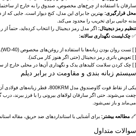
سارقان با استفاده از چرخ‌های مخصوص، صندوق را به خارج از ساختمان
محل قرارگیری:
بهترین جا برای این مدل، کنج دیوار است. جایی که 
بدنه جانبی برای تخریب را محدود می‌کند.
تنظیم رمز دیجیتال:
اگر مدل رمز دیجیتال را انتخاب کرده‌اید، حتماً از رمزهای ۶ رقمی استفاده کنید و به هیچ عنوان کد پیش‌فرض کارخانه
✅
چک‌لیست نگهداری سالانه:
[ ] تست روان بودن زبانه‌ها با استفاده از روغن‌های مخصوص (WD-40).
[ ] تعویض باتری رمز دیجیتال (حتی اگر هنوز کار می‌کند).
[ ] چک کردن سلامت کلیدهای یدک و نگهداری آن‌ها در محلی خارج از س
سیستم زبانه بندی و مقاومت در برابر دیلم
یکی از نقاط قوت گاوصندوق مدل 0KRM
چفت می‌شوند. حتی اگر سارقان لولاهای بیرونی را با فرز ببرند، درب گ
می‌ماند و باز نمی‌شود.
🔗
مطالعه بیشتر:
برای آشنایی با استانداردهای ضد حریق، مقاله
استاندارد NFPA برای
سوالات متداول