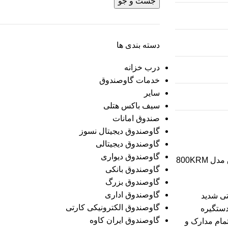
جست و جو
دسته بندی ها
درب خزانه
خدمات گاوصندوق
سایر
سیف باکس هتلی
صندوق امانات
گاوصندوق دیجیتال نسوز
گاوصندوق دیجیتالی
گاوصندوق دیواری
چند ماه پیش، در یکی از مجتمع‌های اداری تهران، سارقان توانسته بودند با از کار انداختن دوربین‌ها وارد واحدی شوند که یک دستگاه گاوصندوق مدل 800KRM
گاوصندوق بانکی
گاوصندوق بزرگ
گاوصندوق اداری
تی شدید
گاوصندوق الکترونیکی کارتی
دستگیره
گاوصندوق ایران کاوه
مام مدارک و