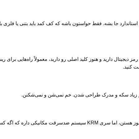
ری‌های استاندارد جا بشه. فقط حواستون باشه که کف کمد باید بتنی یا فلزی با
رمز دیجیتال دارید و هنوز کلید اصلی رو دارید، معمولاً راه‌هایی برای 
ت کنید.
 زیاد سکه و مدرک طراحی شدن. خم نمی‌شن و نمی‌شکنن.
تفاوت اصلی توی همون پسوند KRM هست. مدل‌های معمولی فقط نسوز هستن، اما سری KRM سیستم ضدسرقت مکان