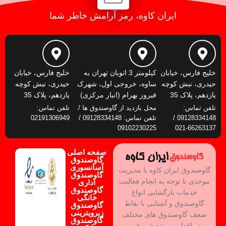
ایران کاوه، رمز آرامش خاطر شما
خلیج فارس، خیابان
کیلومتر 3 اتوبان تهران به
خلیج فارس، خیابان
حیدری، نبش کوچه
ساوه، خروجی اول، شهرک
حیدری، نبش کوچه
یازدهم، پلاک 35
فیروز بهرام (انبار مرکزی)
یازدهم، پلاک 35
تلفن تماس:
محل بازدید از گاوصندوق ها /
تلفن تماس:
09128334148 /
تلفن تماس: 09128334148 /
02191306949
09102230225
66263137-021
صفحه اصلی
گاوصندوق
آسانسوری
گاوصندوق ایران کاوه با مدیریت
گاوصندوق
موحدی با توجه به انجام فعالیت
اداری
گاوصندوق
خدمات بازگشایی انواع
خانگی
گاوصندوق و آشنایی با نقاط
گاوصندوق
زیرویترینی
ضعف گاوصندوق های مختلف
گاوصندوق
در اقدامی ویژه شروع به