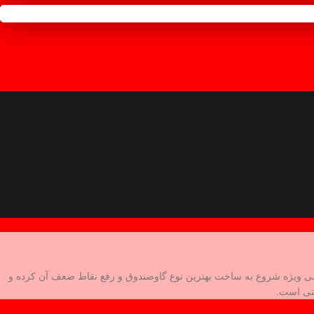
امی ویژه شروع به ساخت بهترین نوع گاوصندوق و رفع نقاط ضعف آن کرده و