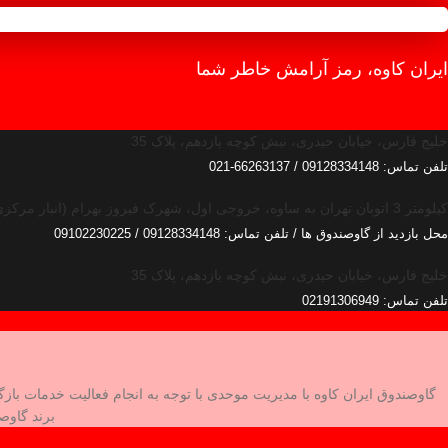
ایران کاوه، رمز آرامش خاطر شما
خلیج فارس، خیابان حیدری، نبش کوچه یازدهم، پلاک 35
تلفن تماس: 09128334148 / 66263137-021
کیلومتر 3 اتوبان تهران به ساوه، خروجی اول، شهرک فیروز بهرام (انبار مرکزی)
محل بازدید از گاوصندوق ها / تلفن تماس: 09128334148 / 09102230225
خلیج فارس، خیابان حیدری، نبش کوچه یازدهم، پلاک 35
تلفن تماس: 02191306949
گاوصندوق ایران کاوه با مدیریت موحدی با توجه به انجام فعالیت خدمات ب
برند گاوصندوق ایران کاوه GM را 