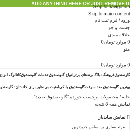
ADD ANYTHING HERE OR JUST REMOVE IT…
Skip to navigation
Skip to main content
ورود / فرم ثبت نام
جست و جو
علاقه مندی
0
موارد
تومان
0
منو
0
موارد
تومان
0
گاوصندوق
فروشگاه
بلاگ
برندهای برتر
انواع گاوصندوق
خدمات گاوصندوق
کاتالوگ انواع
بهترین گاوصندوق ضد سرقت
گاوصندوق بانکی
امنیت بی‌نظیر برای خانه‌تان: گاوصندوق
خانه
محصولات برچسب خورده “گاو صندوق صدید”
نمایش همه 8 نتیجه
نمایش سایدبار