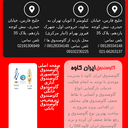
خلیج فارس، خیابان
کیلومتر 3 اتوبان تهران به
خلیج فارس، خیابان
حیدری، نبش کوچه
ساوه، خروجی اول، شهرک
حیدری، نبش کوچه
یازدهم، پلاک 35
فیروز بهرام (انبار مرکزی)
یازدهم، پلاک 35
تلفن تماس:
محل بازدید از گاوصندوق ها /
تلفن تماس:
09128334148 /
تلفن تماس: 09128334148 /
02191306949
09102230225
66263137-021
صفحه اصلی
گاوصندوق
آسانسوری
گاوصندوق ایران کاوه با مدیریت
گاوصندوق
موحدی با توجه به انجام فعالیت
اداری
گاوصندوق
خدمات بازگشایی انواع
خانگی
گاوصندوق و آشنایی با نقاط
گاوصندوق
زیرویترینی
ضعف گاوصندوق های مختلف
گاوصندوق
در اقدامی ویژه شروع به
بانکی
ساخت بهترین نوع گاوصندوق و
رفع نقاط ضعف آن کرده و برند
گاوصندوق ایران کاوه GM را