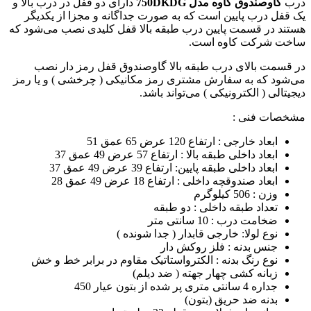
درب
گاوصندوق کاوه مدل 750DKDG
دارای دو قفل در درب بالا و
یک قفل درب پایین است که به صورت جداگانه و مجزا از یکدیگر
هستند در قسمت پایین درب طبقه بالا قفل کلیدی نصب می‌شود که
ساخت شرکت کاوه است.
در قسمت بالای درب طبقه بالا گاوصندوق قفل رمز دار نصب
می‌شود که به سفارش مشتری رمز مکانیکی ( چرخشی ) و یا رمز
دیجیتالی ( الکترونیکی ) می‌تواند باشد.
مشخصات فنی :
ابعاد خارجی : ارتفاع 120 عرض 65 عمق 51
ابعاد داخلی طبقه بالا : ارتفاع 57 عرض 49 عمق 37
ابعاد داخلی طبقه پایین: ارتفاع 39 عرض 49 عمق 37
ابعاد صندوقچه داخلی : ارتفاع 18 عرض 49 عمق 28
وزن : 506 کیلوگرم
تعداد طبقه داخلی : دو طبقه
ضخامت درب : 10 سانتی متر
نوع لولا: خارجی قابدار ( جدا شونده )
جنس بدنه : فلز روکش دار
نوع رنگ بدنه : الکترواستاتیک مقاوم در برابر خط و خش
زبانه کشی چهار جهته ( ضد دیلم)
جداره 4 سانتی متری پر شده از بتون عیار 450
بدنه ضد حریق (بتون)